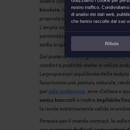
essere configurata con
scocca in poli
Utilizziamo i cookie per perso
nostro traffico. Condividiamo 
bicolore
, rivestita in tessuto oppure in
di analisi dei dati web, pubbl
proposta in acciaio verniciato, cromato,
che hanno raccolto dal suo uti
L’ampia varietà di finiture e combinaz
personalizzazione pressoché illimitata,
Rifiuta
sedia in qualsiasi progetto d’interior de
Dal punto di vista ergonomico, Catifa 46
comfort e praticità anche in utilizzi prol
Le proporzioni equilibrate della seduta 
favoriscono una postura naturale, rend
per
sale conferenze
, zone d’attesa e sp
senza braccioli
è inoltre
impilabile fin
la rende estremamente valida in ambien
Pensata per il mondo contract, la coll
con
accessori dedicati come sistemi d