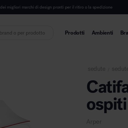
design pronti per il ritiro o la spedizione
Iscriviti 
Prodotti
Ambienti
Br
Lorem ipsum dolor sit amet
sedute
sedute
/
Catif
ospiti
Area direzionale
Arper