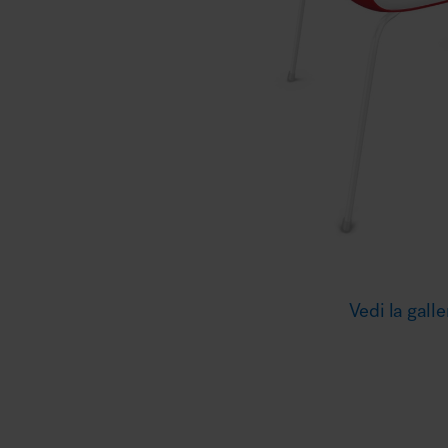
Illuminazione
Area riunione e convegni
Area lounge e attesa
Vedi la galle
MillerKnoll
Area outdoor