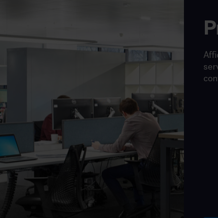
P
Affi
ser
con