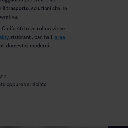
r il trasporto
, soluzioni che ne
perativa.
, Catifa 46 trova collocazione
lity
, ristoranti, bar, hall,
aree
enti domestici moderni.
gno
nato oppure verniciato