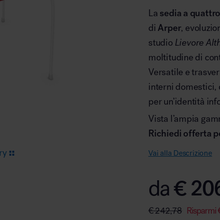
La
sedia a quattr
di
Arper
, evoluzio
Arredo area reception
studio
Lievore Alt
moltitudine di cont
Versatile e trasver
interni domestici, 
per un’identità i
Area break
Vista l’ampia gamm
Richiedi offerta p
ry
Vai alla Descrizione
€
20
da
Area kids
€
242,78
Risparmi