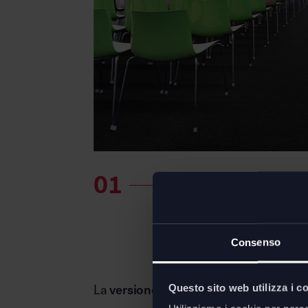
Consenso
Questo sito web utilizza i c
La
versione a quattro gambe
della
sed