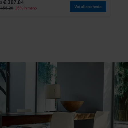
da
€ 387.84
Vai alla scheda
 456.28
15% in meno