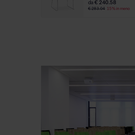
da
€ 240.58
€ 283.04
15% in meno