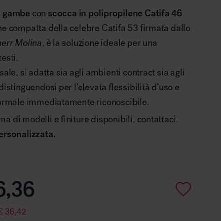
o gambe
con
scocca in polipropilene Catifa 46
ne compatta della celebre Catifa 53 firmata dallo
herr Molina
, è la soluzione ideale per una
esti.
sale, si adatta sia agli ambienti contract sia agli
distinguendosi per l’elevata flessibilità d’uso e
nformale immediatamente riconoscibile.
a di modelli e finiture disponibili, contattaci.
ersonalizzata.
6,36
€
36,42