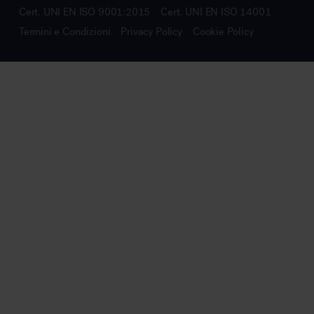
Cert. UNI EN ISO 9001:2015
Cert. UNI EN ISO 14001
Termini e Condizioni
Privacy Policy
Cookie Policy