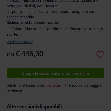
Il prezzo indicato si riferisce alla sedia AAC 20 sedia 4
razze con piedini, non rivestita.
Disponibili anche le versioni con cuscino oppure con
scocca imbottita.
Richiedi offerta personalizzata
.
Area hospitality
La finitura Mustard è disponibile solo fino ad esaurimento
scorte.
Vai alla Descrizione
da
€
446,30
Scopri le varianti in pronta consegna
Sei un professionista?
Contattaci
e scopri i vantaggi a
te riservati!
Altre versioni disponibili