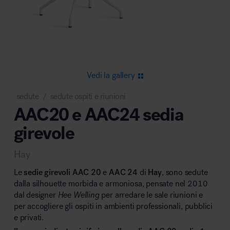
Area riunione e convegni
Vedi la gallery
sedute
sedute ospiti e riunioni
/
AAC20 e AAC24 sedia
Area lounge e attesa
girevole
Hay
Le
sedie girevoli AAC 20
e
AAC 24
di
Hay
, sono sedute
dalla silhouette morbida e armoniosa, pensate nel 2010
dal designer
Hee Welling
per arredare le sale riunioni e
Area outdoor
per accogliere gli ospiti in ambienti professionali, pubblici
e privati.