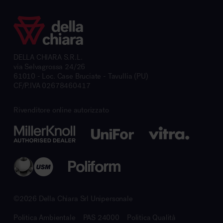
DELLA CHIARA S.R.L.
via Selvagrossa 24/26
61010 - Loc. Case Bruciate - Tavullia (PU)
CF/P.IVA 02678460417
Rivenditore online autorizzato
©2026 Della Chiara Srl Unipersonale
Politica Ambientale
PAS 24000
Politica Qualità