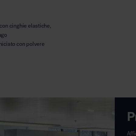
 con cinghie elastiche,
ugo
niciato con polvere
P
Affi