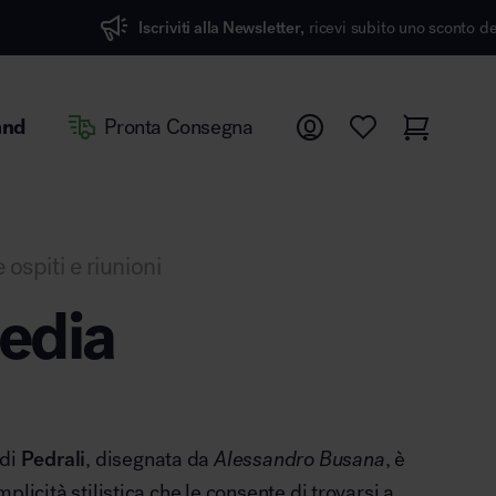
viti alla Newsletter,
ricevi subito uno sconto del 7%
and
Pronta Consegna
 ospiti e riunioni
sedia
di
Pedrali
, disegnata da
Alessandro Busana
, è
plicità stilistica che le consente di trovarsi a