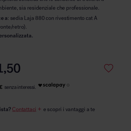
mbiente, sia residenziale che professionale.
ce a
: sedia Laja 880 con rivestimento cat A
onte/retro).
ersonalizzata.
1,50
€
ista?
Contattaci
e scopri i vantaggi a te