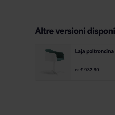
Altre versioni disponi
Area hospitality
Laja poltroncina
da
€ 932.60