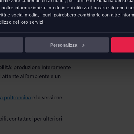
nalizzare contenuti ed annunci, per fornire funzionalità dei socia
bile con
rivestimento in
inoltre informazioni sul modo in cui utilizza il nostro sito con i 
Sedia L
finate combinazioni di colore.
icità e social media, i quali potrebbero combinarle con altre inform
L. 51,5 
lizzo dei loro servizi.
 880 si esprime anche nelle
iata in abbinamento al
Downl
Personalizza
egante
alluminio lucidato
, per
Scheda 
ilità
: produzione interamente
ni attente all’ambiente e un
a poltroncina
e la versione
li, contattaci per ulteriori