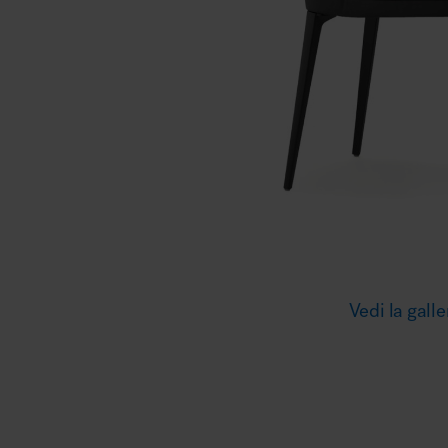
Illuminazione
Area riunione e convegni
Area lounge e attesa
Vedi la galle
MillerKnoll
Area outdoor