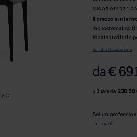
suo agio in ogni a
Il prezzo si riferis
Arredo area reception
monocromatico (fr
Richiedi offerta p
Vai alla Descrizione
€
69
da
Area break
230,50 
ry
Sei un profession
Area kids
riservati!