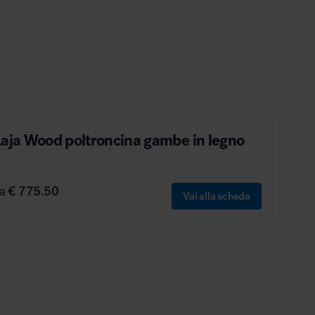
aja Wood poltroncina gambe in legno
da
€ 775.50
Vai alla scheda