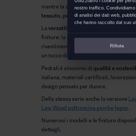
Utilizziamo i cookie per perso
mentre la seduta accogliente è disponi
nostro traffico. Condividiamo 
tessuto, pelle o ecopelle
, anche in raf
di analisi dei dati web, pubbl
che hanno raccolto dal suo uti
La
versatilità stilistica
della sedia Laja
finiture: la struttura può essere vernic
Rifiuta
rivestimento oppure proposta in un el
un tocco di luce e modernità.
Pedrali è sinonimo di
qualità e sostenib
italiana, materiali certificati, lavorazio
design pensato per durare.
Della stessa serie anche la versione
Laj
Laja Wood poltroncina gambe legno
.
Numerosi i modelli e le finiture disponibi
dettagli.