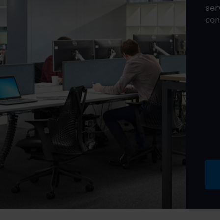
ser
con