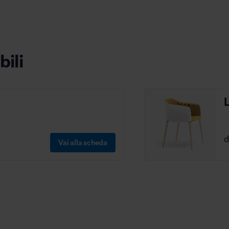
bili
L
Vai alla scheda