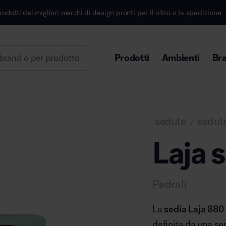
i di design pronti per il ritiro o la spedizione
Iscri
Prodotti
Ambienti
Br
Lorem ipsum dolor sit amet
sedute
sedute
/
Laja 
Area direzionale
Pedrali
La
sedia
Laja
880
definita da una sem