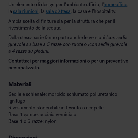
Un elemento di design per l’ambiente ufficio, l’
homeoffice
,
la
sala riunioni
, la
sala d’attesa
, la casa e l’hospitality.
Ampia scelta di finiture sia per la struttura che per il
rivestimento della seduta.
Della stessa serie fanno parte anche le versioni
Icon sedia
girevole su base a 5 razze con ruote
o
Icon sedia girevole
a 4 razze su piedini
.
Contattaci per maggiori informazioni o per un preventivo
personalizzato.
Materiali
Sedile e schienale: morbido schiumato poliuretanico
ignifugo
Rivestimento sfoderabile in tessuto o ecopelle
Base 4 gambe: acciaio verniciato
Base 4 o 5 razze: nylon
Dimensioni