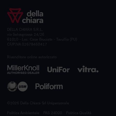
DELLA CHIARA S.R.L.
via Selvagrossa 24/26
61010 - Loc. Case Bruciate - Tavullia (PU)
CF/P.IVA 02678460417
Rivenditore online autorizzato
©2026 Della Chiara Srl Unipersonale
Politica Ambientale
PAS 24000
Politica Qualità