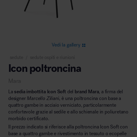
Area riunione e convegni
Vedi la gallery
sedute
sedute ospiti e riunioni
/
Icon poltroncina
Area lounge e attesa
Mara
La
sedia imbottita Icon Soft
del
brand Mara
, a firma del
designer
Marcello Zilian
i, è una poltroncina con base a
quattro gambe in acciaio verniciato, particolarmente
confortevole grazie al sedile e allo schienale in poliuretano
Area outdoor
morbido certificato.
Il prezzo indicato si riferisce alla poltroncina Icon Soft con
base a quattro gambe e rivestimento in tessuto o ecopelle