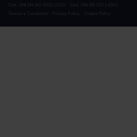
Cert. UNI EN ISO 9001:2015
Cert. UNI EN ISO 14001
Termini e Condizioni
Privacy Policy
Cookie Policy