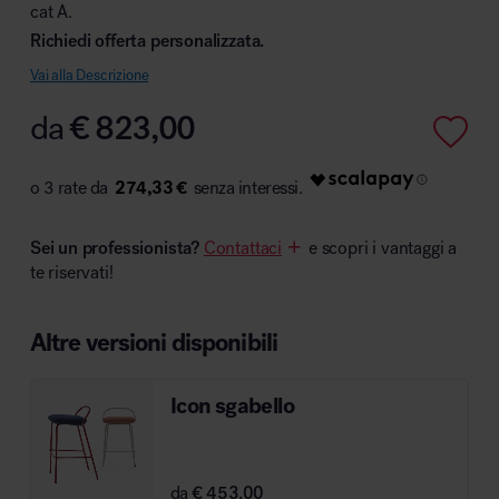
cat A.
Richiedi offerta personalizzata.
Vai alla Descrizione
Area hospitality
da
€
823,00
274,33 €
Sei un professionista?
Contattaci
e scopri i vantaggi a
te riservati!
Altre versioni disponibili
Icon sgabello
da
€ 453.00