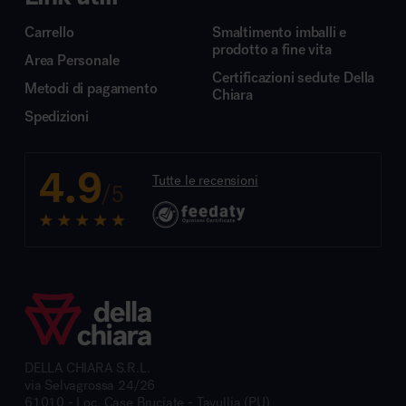
Carrello
Smaltimento imballi e
prodotto a fine vita
Area Personale
Certificazioni sedute Della
Metodi di pagamento
Chiara
Spedizioni
4.9
Tutte le recensioni
/5
DELLA CHIARA S.R.L.
via Selvagrossa 24/26
61010 - Loc. Case Bruciate - Tavullia (PU)