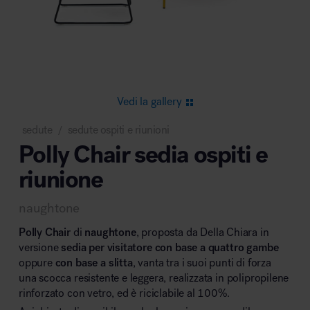
Area riunione e convegni
Vedi la gallery
sedute
sedute ospiti e riunioni
/
Polly Chair sedia ospiti e
Area lounge e attesa
riunione
naughtone
Polly Chair
di
naughtone
, proposta da Della Chiara in
versione
sedia per visitatore con base a quattro gambe
oppure
con base a slitta
, vanta tra i suoi punti di forza
Area outdoor
una scocca resistente e leggera, realizzata in polipropilene
rinforzato con vetro, ed è riciclabile al 100%.