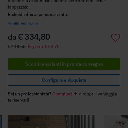
A richiesta disponibile anche la versione con sedile
tappezzato.
Richiedi offerta personalizzata.
Vai alla Descrizione
Area hospitality
da
€
334,80
€
418,50
Risparmi
€
83,70
Scopri le varianti in pronta consegna
Configura e Acquista
Sei un professionista?
Contattaci
e scopri i vantaggi a
te riservati!