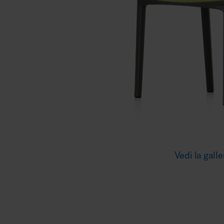
Illuminazione
Area riunione e convegni
Area lounge e attesa
Vedi la galle
MillerKnoll
Area outdoor