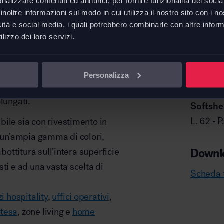
nalizzare contenuti ed annunci, per fornire funzionalità dei socia
le comfort, consentendo piena
inoltre informazioni sul modo in cui utilizza il nostro sito con i 
icità e social media, i quali potrebbero combinarle con altre inform
ad un aspetto elegante e
lizzo dei loro servizi.
ura in poliuretano che nasconde
i che, insieme ai braccioli
Personalizza
olcezza alla forma del corpo
lungati.
Softshel
L. 62 - 
ibile sia con rivestimento in
n un’ampia gamma di colori,
mbottitura sull’intera superficie
Downl
ti e ad una vasta scelta di
Scheda t
i hospitality
,
uffici operativi
,
ttesa
, zone living e
home