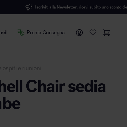
viti alla Newsletter,
ricevi subito uno sconto del 7%
and
Pronta Consegna
 ospiti e riunioni
hell Chair sedia
mbe