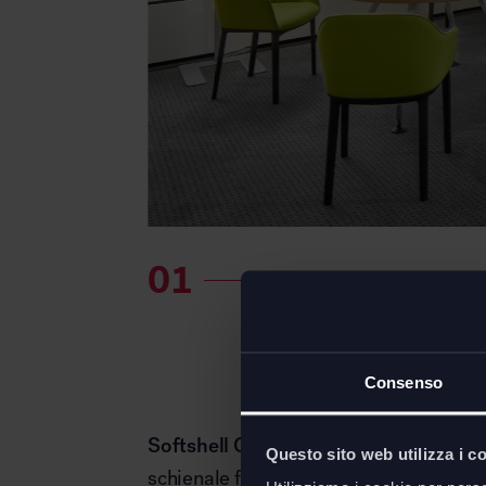
Consenso
Softshell Chair
di
Vitra
è una sedia che 
Questo sito web utilizza i c
schienale flessibile si adatta alla posiz