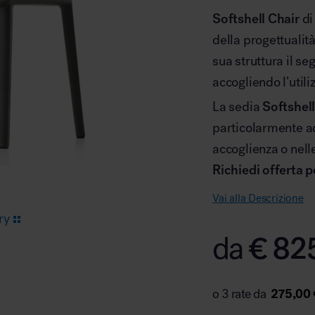
Softshell Chair
di
della progettualit
Arredo area reception
sua struttura il 
accogliendo l’utili
La sedia
Softshell
particolarmente ada
accoglienza o nell
Area break
Richiedi offerta p
Vai alla Descrizione
ry
€
82
da
Area kids
275,00 