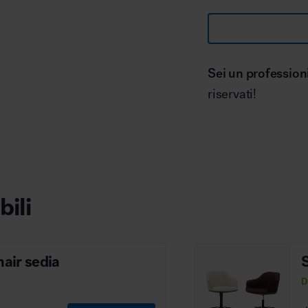
Sei un profession
riservati!
bili
hair sedia
S
D