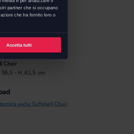
l media e per analizzare il
nostri partner che si occupano
azioni che ha fornito loro o
Accetta tutti
l Chair
P. 56,5 - H. 81,5 cm
oad
ecnica sedie Softshell Chair