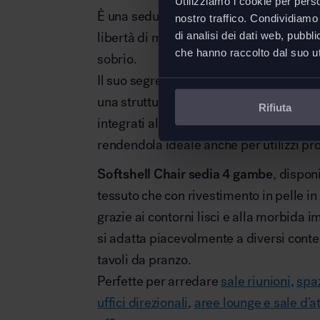
Utilizziamo i cookie per perso
È una seduta che garantisce ecceziona
nostro traffico. Condividiamo 
di analisi dei dati web, pubbl
libertà di movimento senza rinunciare 
che hanno raccolto dal suo uti
sobrio.
Il suo segreto è nascosto nell’imbottit
una struttura fatta di nervature flessibil
Rifiuta
integrati alla scocca, si adattano con d
rendendola ideale anche per utilizzi pro
Softshell Chair sedia 4 gambe
, dispon
tessuto che con rivestimento in pelle i
grazie ai contorni lisci e alla morbida i
si adatta piacevolmente a diversi contes
tavoli da pranzo.
Perfette per arredare
sale riunioni
,
spaz
uffici direzionali
,
aree lounge e sale d’a