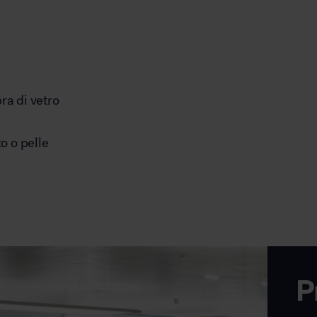
ra di vetro
to o pelle
P