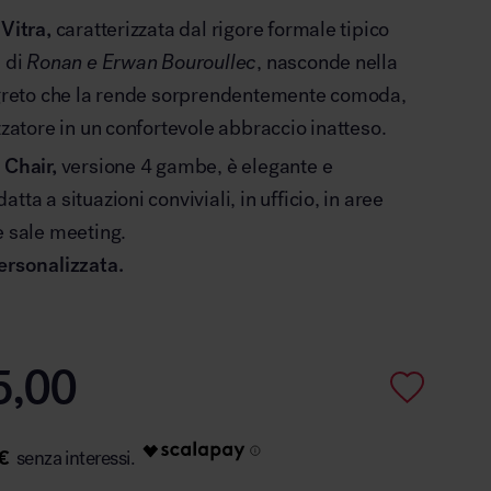
Vitra,
caratterizzata dal rigore formale tipico
à di
Ronan e Erwan Bouroullec
, nasconde nella
segreto che la rende sorprendentemente comoda,
zzatore in un confortevole abbraccio inatteso.
 Chair,
versione 4 gambe, è elegante e
tta a situazioni conviviali, in ufficio, in aree
e sale meeting.
ersonalizzata.
5,00
€