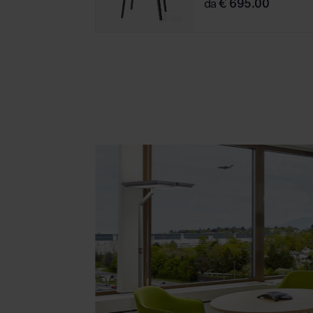
da
€ 695.00