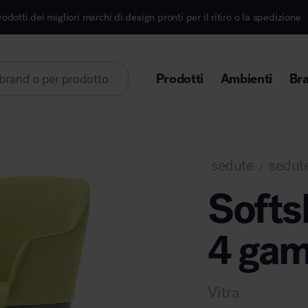
i di design pronti per il ritiro o la spedizione
Iscri
Prodotti
Ambienti
Br
Lorem ipsum dolor sit amet
sedute
sedute
/
Softs
4 ga
Area direzionale
Vitra