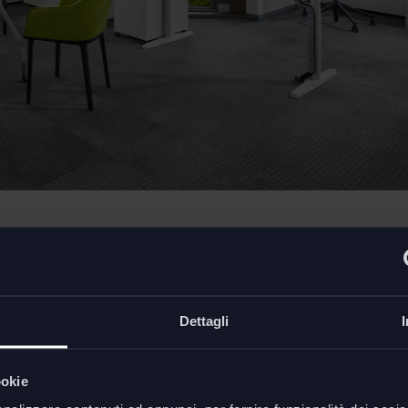
Dettagli
Dimens
con il suo caratteristico
ookie
ione della schiena dell’utente.