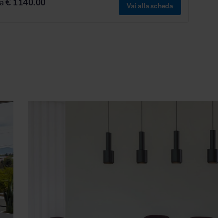
da
€ 1140.00
Vai alla scheda