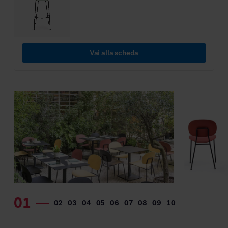
MillerKnoll
Vai alla scheda