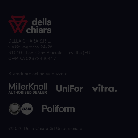
DELLA CHIARA S.R.L.
via Selvagrossa 24/26
61010 - Loc. Case Bruciate - Tavullia (PU)
CF/P.IVA 02678460417
Rivenditore online autorizzato
©2026 Della Chiara Srl Unipersonale