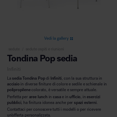
Area riunione e convegni
Vedi la gallery
sedute
sedute ospiti e riunioni
/
Tondina Pop sedia
Area lounge e attesa
Infiniti
La
sedia
Tondina Pop
di
Infiniti
, con la sua struttura in
acciaio
in diverse finiture di colore e sedile e schienale in
polipropilene
colorato, è versatile e sempre attuale.
Perfetta per
aree
lunch
in
casa
e in
ufficio
, in
esercizi
Area outdoor
pubblici
, ha finitura idonea anche per
spazi esterni
.
Contattaci per conoscere tutti i modelli o per ricevere
un’offerta personalizzata.