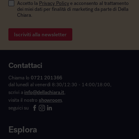
Accetto la
Privacy Policy
e acconsento al trattamento
dei miei dati per finalità di marketing da parte di Della
Chiara.
Iscriviti alla newsletter
Contattaci
Chiama lo
0721 201366
dal lunedì al venerdì 8:30/12:30 - 14:00/18:00,
scrivi a
info@dellachiara.it
,
visita il nostro
showroom
,
seguici su
Esplora