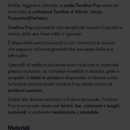
Solida, leggera e colorata, la
sedia
Tondina Pop
viene ad
arricchire la
collezione Tondina
di
Infiniti
, design
Favaretto&Partners
.
Tondina Pop
si presenta con semplicità ma con il carattere
deciso delle sue linee nette e rigorose.
È disponibile senza braccioli o con i braccioli in acciaio
che seguono le forme geometriche smussate della sua
silhouette.
I pannelli di sedile e schienale sono realizzati in materiale
plastico colorato, su richiesta rivestibili in tessuto, pelle o
ecopelle; il
telaio in acciaio
è disponibile in diversi colori,
la finitura zincata rende Tondina Pop adatta anche ad
ambienti
outdoor
.
Grazie alle diverse soluzioni e finiture proposte, Tondina
Pop è un arredo ideale per
bistrò
,
bar
,
ristoranti
e
luoghi
conviviali
in ambiente
residenziale
o
aziendale
.
Materiali