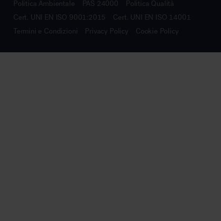
Politica Ambientale
PAS 24000
Politica Qualità
Cert. UNI EN ISO 9001:2015
Cert. UNI EN ISO 14001
Termini e Condizioni
Privacy Policy
Cookie Policy