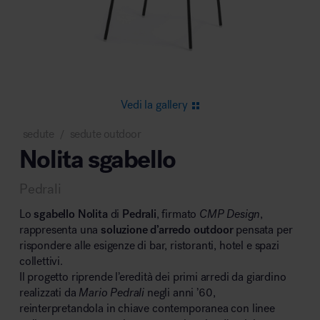
Area riunione e convegni
Vedi la gallery
sedute
sedute outdoor
/
Nolita sgabello
Area lounge e attesa
Pedrali
Lo
sgabello Nolita
di
Pedrali
, firmato
CMP Design
,
rappresenta una
soluzione d’arredo outdoor
pensata per
rispondere alle esigenze di bar, ristoranti, hotel e spazi
collettivi.
Area outdoor
Il progetto riprende l’eredità dei primi arredi da giardino
realizzati da
Mario Pedrali
negli anni ’60,
reinterpretandola in chiave contemporanea con linee