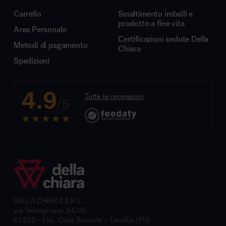
Carrello
Smaltimento imballi e
prodotto a fine vita
Area Personale
Certificazioni sedute Della
Metodi di pagamento
Chiara
Spedizioni
4.9
Tutte le recensioni
/5
DELLA CHIARA S.R.L.
via Selvagrossa 24/26
61010 - Loc. Case Bruciate - Tavullia (PU)