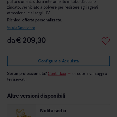
pulite e una struttura interamente in tubo d’acciaio
zincato, verniciato a polvere per resistere agli agenti
atmosferici e ai raggi UV.
Richiedi offerta personalizzata.
Area hospitality
Vai alla Descrizione
da
€
209,30
Configura e Acquista
Sei un professionista?
Contattaci
e scopri i vantaggi a
te riservati!
Altre versioni disponibili
Nolita sedia