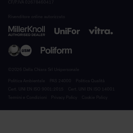
CF/P.IVA 02678460417
Rivenditore online autorizzato
©2026 Della Chiara Srl Unipersonale
Politica Ambientale
PAS 24000
Politica Qualità
Cert. UNI EN ISO 9001:2015
Cert. UNI EN ISO 14001
Termini e Condizioni
Privacy Policy
Cookie Policy