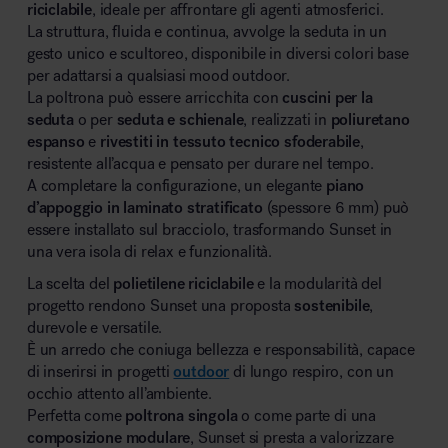
riciclabile
, ideale per affrontare gli agenti atmosferici.
La struttura, fluida e continua, avvolge la seduta in un
gesto unico e scultoreo, disponibile in diversi colori base
per adattarsi a qualsiasi mood outdoor.
La poltrona può essere arricchita con
cuscini per la
seduta
o per
seduta e schienale
, realizzati in
poliuretano
espanso
e
rivestiti in tessuto tecnico sfoderabile
,
resistente all’acqua e pensato per durare nel tempo.
A completare la configurazione, un elegante
piano
d’appoggio in laminato stratificato
(spessore 6 mm) può
essere installato sul bracciolo, trasformando Sunset in
una vera isola di relax e funzionalità.
La scelta del
polietilene riciclabile
e la modularità del
progetto rendono Sunset una proposta
sostenibile
,
durevole e versatile.
È un arredo che coniuga bellezza e responsabilità, capace
di inserirsi in progetti
outdoor
di lungo respiro, con un
occhio attento all’ambiente.
Perfetta come
poltrona singola
o come parte di una
composizione modulare
, Sunset si presta a valorizzare