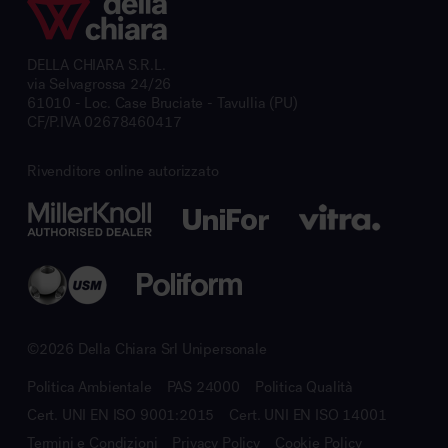
DELLA CHIARA S.R.L.
via Selvagrossa 24/26
61010 - Loc. Case Bruciate - Tavullia (PU)
CF/P.IVA 02678460417
Rivenditore online autorizzato
©2026 Della Chiara Srl Unipersonale
Politica Ambientale
PAS 24000
Politica Qualità
Cert. UNI EN ISO 9001:2015
Cert. UNI EN ISO 14001
Termini e Condizioni
Privacy Policy
Cookie Policy