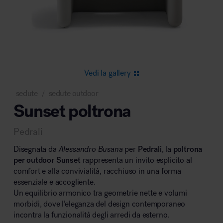
Area riunione e convegni
Vedi la gallery
sedute
sedute outdoor
/
Sunset poltrona
Area lounge e attesa
Pedrali
Disegnata da
Alessandro Busana
per
Pedrali
, la
poltrona
per outdoor Sunset
rappresenta un invito esplicito al
comfort e alla convivialità, racchiuso in una forma
essenziale e accogliente.
Area outdoor
Un equilibrio armonico tra geometrie nette e volumi
morbidi, dove l’eleganza del design contemporaneo
incontra la funzionalità degli arredi da esterno.