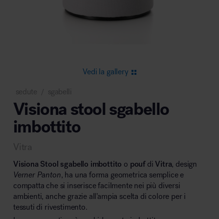
Area riunione e convegni
Vedi la gallery
sedute
sgabelli
/
Visiona stool sgabello
Area lounge e attesa
imbottito
Vitra
Visiona Stool sgabello imbottito
o
pouf
di
Vitra
, design
Verner Panton
, ha una forma geometrica semplice e
compatta che si inserisce facilmente nei più diversi
Area outdoor
ambienti, anche grazie all’ampia scelta di colore per i
tessuti di rivestimento.