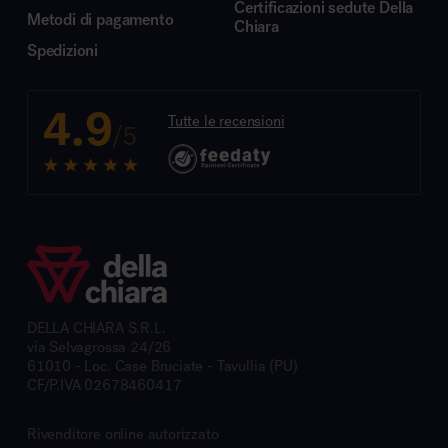
Certificazioni sedute Della
Metodi di pagamento
Chiara
Spedizioni
4.9
Tutte le recensioni
/5
DELLA CHIARA S.R.L.
via Selvagrossa 24/26
61010 - Loc. Case Bruciate - Tavullia (PU)
CF/P.IVA 02678460417
Rivenditore online autorizzato