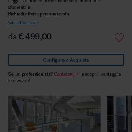
Leggero e pratico, è morbidamente imbottito e
sfoderabile.
Richiedi offerta personalizzata.
Vai alla Descrizione
Area hospitality
da
€
499,00
Configura e Acquista
Sei un professionista?
Contattaci
e scopri i vantaggi a
te riservati!