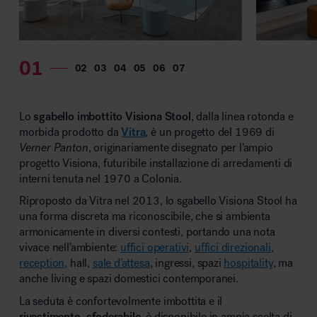
MillerKnoll
Lo
sgabello imbottito Visiona Stool
, dalla linea rotonda e
morbida prodotto da
Vitra
, è un progetto del 1969 di
Verner Panton
, originariamente disegnato per l’ampio
progetto Visiona, futuribile installazione di arredamenti di
interni tenuta nel 1970 a Colonia.
Riproposto da Vitra nel 2013, lo sgabello Visiona Stool ha
una forma discreta ma riconoscibile, che si ambienta
armonicamente in diversi contesti, portando una nota
vivace nell’ambiente:
uffici operativi
,
uffici direzionali
,
reception,
hall,
sale d’attesa
, ingressi, spazi
hospitality
, ma
anche living e spazi domestici contemporanei.
La seduta è confortevolmente imbottita e il
rivestimento, sfoderabile
, è disponibile in ampia scelta di