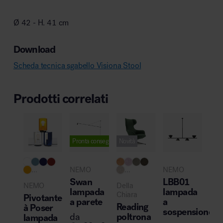
Ø 42 - H. 41 cm
Download
Scheda tecnica sgabello Visiona Stool
Prodotti correlati
Pronta consegna
Novità
...
NEMO
...
NEMO
Del
Chi
Swan
LBB01
NEMO
Della
Dr
lampada
lampada
Chiara
Pivotante
Boi
a parete
a
Reading
à Poser
in 
sospensione
poltrona
da
lampada