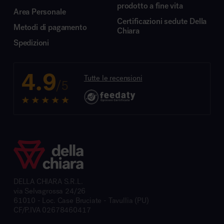
prodotto a fine vita
Area Personale
Certificazioni sedute Della
Metodi di pagamento
Chiara
Spedizioni
4.9
Tutte le recensioni
/5
DELLA CHIARA S.R.L.
via Selvagrossa 24/26
61010 - Loc. Case Bruciate - Tavullia (PU)
CF/P.IVA 02678460417