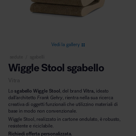
Area riunione e convegni
Vedi la gallery
sedute
sgabelli
/
Wiggle Stool sgabello
Area lounge e attesa
Vitra
Lo
sgabello Wiggle Stool
, del brand
Vitra,
ideato
dall’architetto
Frank Gehry
, rientra nella sua ricerca
creativa di oggetti funzionali che utilizzino materiali di
base in modo non convenzionale.
Area outdoor
Wiggle Stool, realizzato in cartone ondulato, è robusto,
resistente e riciclabile.
Richiedi offerta personalizzata.