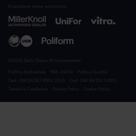
Rivenditore online autorizzato
©2026 Della Chiara Srl Unipersonale
Politica Ambientale
PAS 24000
Politica Qualità
Cert. UNI EN ISO 9001:2015
Cert. UNI EN ISO 14001
Termini e Condizioni
Privacy Policy
Cookie Policy