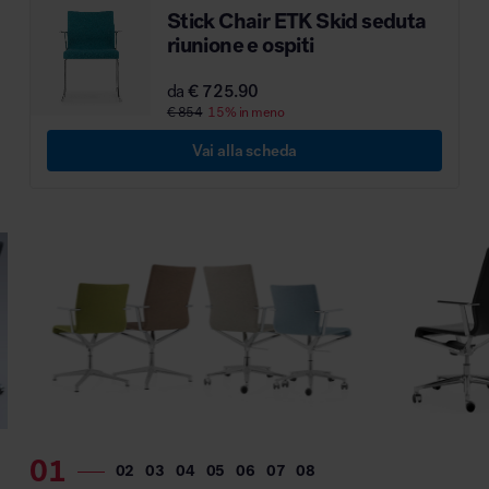
Stick Chair ETK Skid seduta
MillerKnoll
riunione e ospiti
da
€ 725.90
€ 854
15% in meno
Vai alla scheda