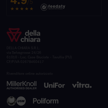
4.9
/5
DELLA CHIARA S.R.L.
via Selvagrossa 24/26
61010 - Loc. Case Bruciate - Tavullia (PU)
CF/P.IVA 02678460417
Rivenditore online autorizzato