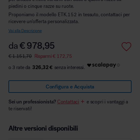
piedini o cinque razze su ruote.
Proponiamo il modello ETK.152 in tessuto, contattaci per
ricevere un’offerta personalizzata.
Area hospitality
Vai alla Descrizione
da
€
978,95
€
1.151,70
Risparmi
€
172,75
326,32 €
Configura e Acquista
Sei un professionista?
Contattaci
e scopri i vantaggi a
te riservati!
Altre versioni disponibili