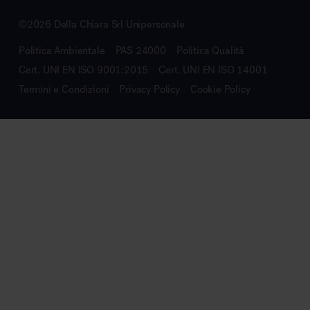
©2026 Della Chiara Srl Unipersonale
Politica Ambientale
PAS 24000
Politica Qualità
Cert. UNI EN ISO 9001:2015
Cert. UNI EN ISO 14001
Termini e Condizioni
Privacy Policy
Cookie Policy