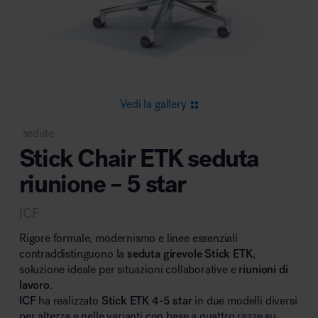
Area riunione e convegni
Vedi la gallery
sedute
Stick Chair ETK seduta
Area lounge e attesa
riunione – 5 star
ICF
Rigore formale, modernismo e linee essenziali
contraddistinguono la
seduta girevole Stick ETK
,
soluzione ideale per situazioni collaborative e
riunioni di
Area outdoor
lavoro
.
ICF
ha realizzato
Stick ETK 4-5 star
in due modelli diversi
per altezza e nelle varianti con base a quattro razze su