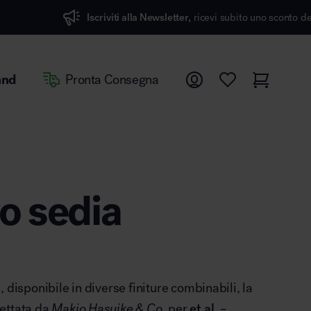
iviti alla Newsletter,
ricevi subito uno sconto del 7%
and
Pronta Consegna
o sedia
 disponibile in diverse finiture combinabili, la
ettata da
Makio Hasuike & Co.
per
et al.
–