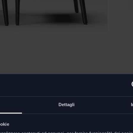
Dimens
aratterizzata da un design che
el telaio la sua idea di
To-Kyo 
Dettagli
L. 52 - 
 il legno incontra la
ookie
a curvatura del compensato si
Downl