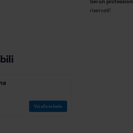
Sei un profession
riservati!
bili
ina
Vai alla scheda