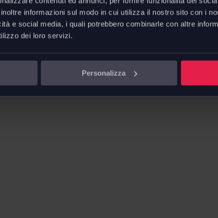
nalizzare contenuti ed annunci, per fornire funzionalità dei socia
 infine, sulle forme sinuose del
inoltre informazioni sul modo in cui utilizza il nostro sito con i 
Scheda 
iture in poliuretano.
icità e social media, i quali potrebbero combinarle con altre inform
obrio, disponibile in diverse
lizzo dei loro servizi.
lienza e attesa.
-Kyo
, proponiamo il tessuto
Personalizza