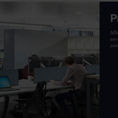
P
Affi
ser
con