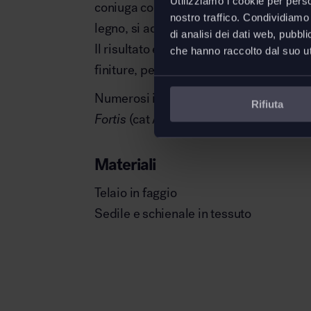
Utilizziamo i cookie per perso
coniuga con la tornitura del massello, e
nostro traffico. Condividiamo 
legno, si adagiano le accoglienti imbott
di analisi dei dati web, pubbl
Il risultato è un arredo sofisticato ma s
che hanno raccolto dal suo uti
finiture, perfetto per i contesti di accog
Numerosi i rivestimenti della
sedia To
Rifiuta
Fortis
(cat A).
Materiali
Telaio in faggio
Sedile e schienale in tessuto