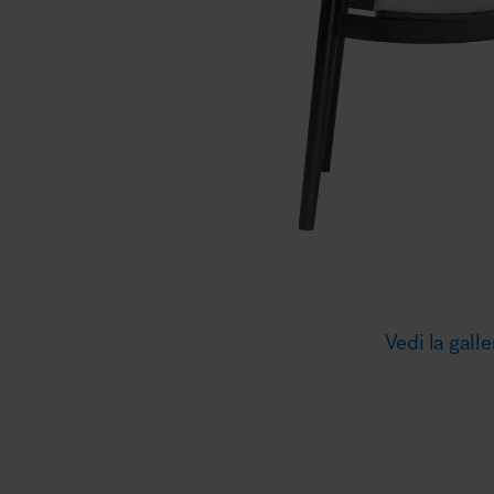
Illuminazione
Area riunione e convegni
Area lounge e attesa
Vedi la galle
MillerKnoll
Area outdoor