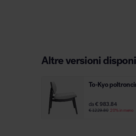
Area hospitality
Altre versioni disponi
To-Kyo poltronc
da
€ 983.84
€ 1229.80
20% in meno