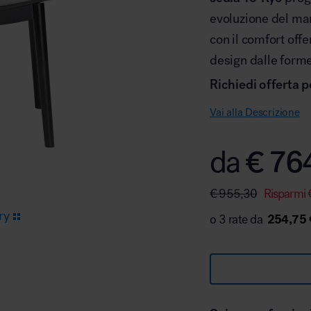
evoluzione del mar
con il comfort offe
Arredo area reception
design dalle forme
Richiedi offerta p
Vai alla Descrizione
€
76
da
Area break
€
955,30
Risparmi
ry
254,75 
Area kids