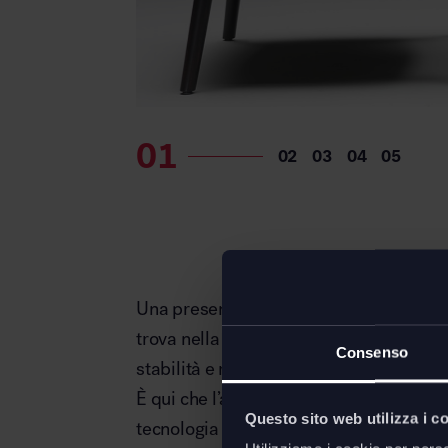
Una presenza forte, quella di To-Kyo, c
trova nella seduzione delle linee curve d
Consenso
stabilità e resistenza.
È qui che l’arte tradizionale di modellare
Questo sito web utilizza i c
tecnologia della lavorazione sferica, l