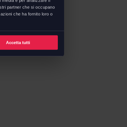
l media e per analizzare il
nostri partner che si occupano
tecnica To-Kyo 540
azioni che ha fornito loro o
Accetta tutti