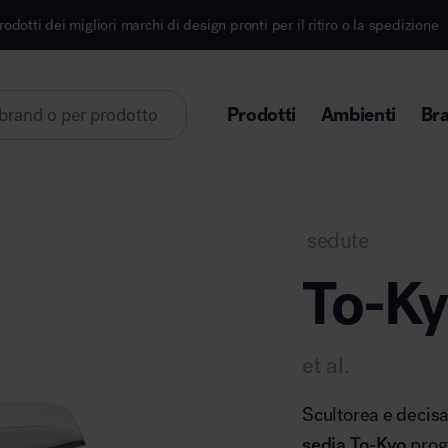
hi di design pronti per il ritiro o la spedizione
Iscr
Prodotti
Ambienti
Br
Lorem ipsum dolor sit amet
sedute
To-Ky
Area direzionale
et al.
Scultorea e decisa,
sedia To-Kyo
prog