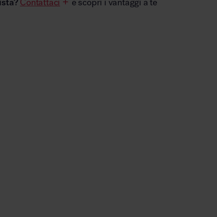
ista?
Contattaci
e scopri i vantaggi a te