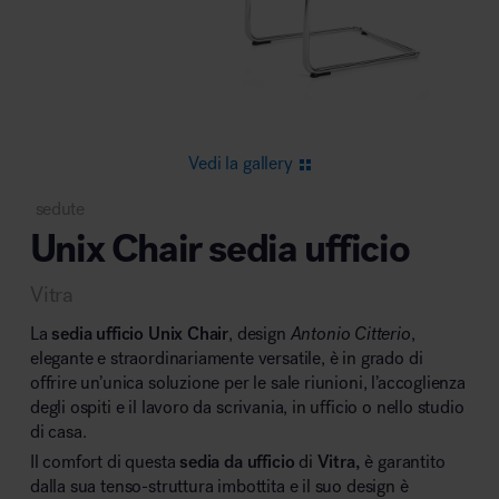
Area riunione e convegni
Vedi la gallery
sedute
Unix Chair sedia ufficio
Area lounge e attesa
Vitra
La
sedia ufficio Unix Chair
, design
Antonio Citterio
,
elegante e straordinariamente versatile, è in grado di
offrire un’unica soluzione per le sale riunioni, l’accoglienza
degli ospiti e il lavoro da scrivania, in ufficio o nello studio
Area outdoor
di casa.
Il comfort di questa
sedia da ufficio
di
Vitra,
è garantito
dalla sua tenso-struttura imbottita e il suo design è