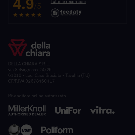
4.9
Tutte le recensioni
/5
DELLA CHIARA S.R.L.
via Selvagrossa 24/26
61010 - Loc. Case Bruciate - Tavullia (PU)
CF/P.IVA 02678460417
Rivenditore online autorizzato