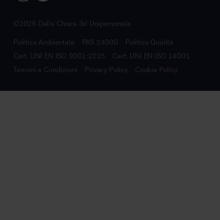
©2026 Della Chiara Srl Unipersonale
Politica Ambientale
PAS 24000
Politica Qualità
Cert. UNI EN ISO 9001:2015
Cert. UNI EN ISO 14001
Termini e Condizioni
Privacy Policy
Cookie Policy