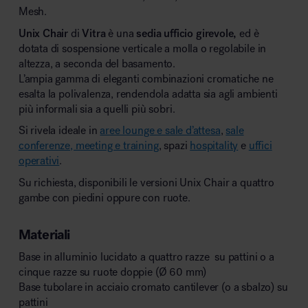
Mesh.
Unix Chair
di
Vitra
è una
sedia ufficio girevole,
ed è
dotata di sospensione verticale a molla o regolabile in
altezza, a seconda del basamento.
L’ampia gamma di eleganti combinazioni cromatiche ne
esalta la polivalenza, rendendola adatta sia agli ambienti
più informali sia a quelli più sobri.
Si rivela ideale in
aree lounge e sale d’attesa
,
sale
conferenze, meeting e training
, spazi
hospitality
e
uffici
operativi
.
Su richiesta, disponibili le versioni Unix Chair a quattro
gambe con piedini oppure con ruote.
Materiali
Base in alluminio lucidato a quattro razze su pattini o a
cinque razze su ruote doppie (Ø 60 mm)
Base tubolare in acciaio cromato cantilever (o a sbalzo) su
pattini