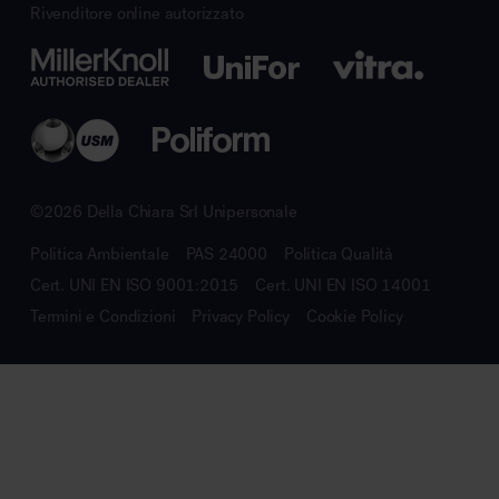
Rivenditore online autorizzato
©2026 Della Chiara Srl Unipersonale
Politica Ambientale
PAS 24000
Politica Qualità
Cert. UNI EN ISO 9001:2015
Cert. UNI EN ISO 14001
Termini e Condizioni
Privacy Policy
Cookie Policy