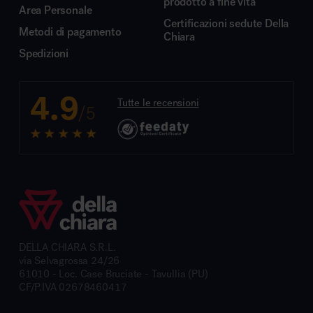
prodotto a fine vita
Area Personale
Certificazioni sedute Della
Metodi di pagamento
Chiara
Spedizioni
4.9
Tutte le recensioni
/5
DELLA CHIARA S.R.L.
via Selvagrossa 24/26
61010 - Loc. Case Bruciate - Tavullia (PU)
CF/P.IVA 02678460417