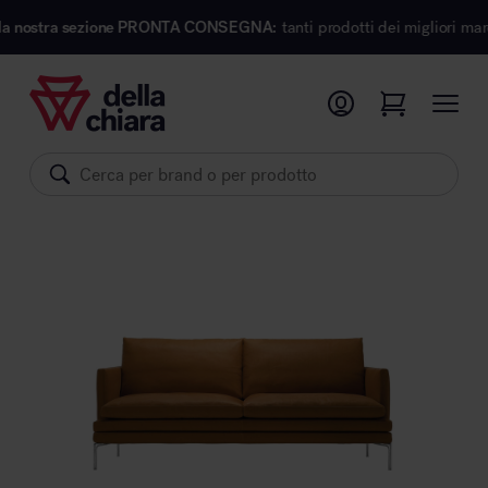
sezione PRONTA CONSEGNA:
tanti prodotti dei migliori marchi di design 
Prodotti
Ambienti
Brand
Pronta Consegna
Sedute
Arredi
Arredo area operativa
Pareti divisorie
Comfort acustico
Accessori
Illuminazione