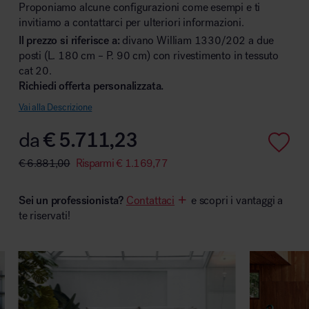
Proponiamo alcune configurazioni come esempi e ti
invitiamo a contattarci per ulteriori informazioni.
Il prezzo si riferisce a:
divano William 1330/202 a due
posti (L. 180 cm – P. 90 cm) con rivestimento in tessuto
Area hospitality
cat 20.
Richiedi offerta personalizzata.
Vai alla Descrizione
da
€
5.711,23
€
6.881,00
Risparmi
€
1.169,77
Sei un professionista?
Contattaci
e scopri i vantaggi a
te riservati!