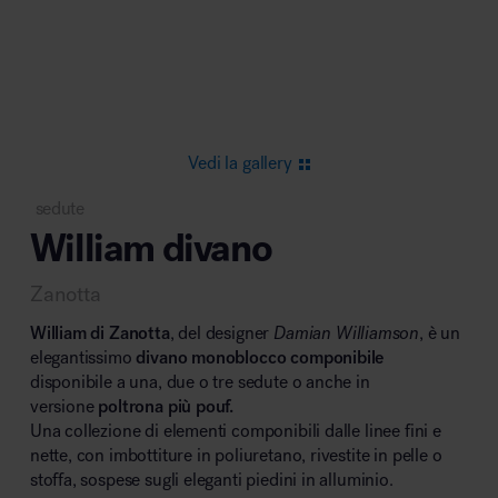
Area riunione e convegni
Vedi la gallery
sedute
William divano
Area lounge e attesa
Zanotta
William di Zanotta
, del designer
Damian Williamson
, è un
elegantissimo
divano monoblocco componibile
disponibile a una, due o tre sedute o anche in
versione
poltrona più pouf.
Area outdoor
Una collezione di elementi componibili dalle linee fini e
nette, con imbottiture in poliuretano, rivestite in pelle o
stoffa, sospese sugli eleganti piedini in alluminio.