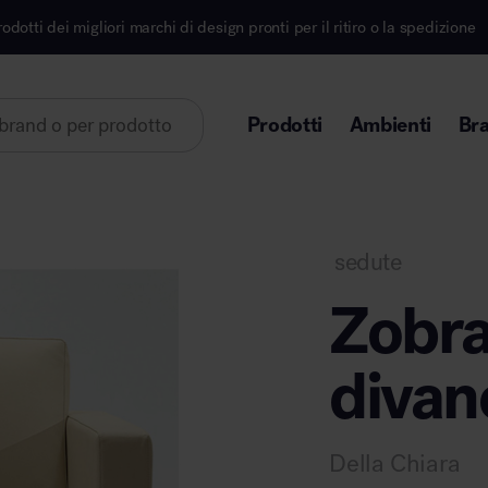
marchi di design pronti per il ritiro o la spedizione
Prodotti
Ambienti
Br
Lorem ipsum dolor sit amet
sedute
Zobra
divan
Area direzionale
Della Chiara