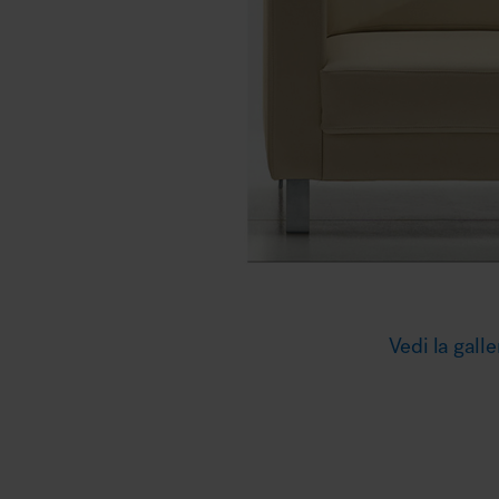
Illuminazione
Area riunione e convegni
Area lounge e attesa
Vedi la galle
MillerKnoll
Area outdoor