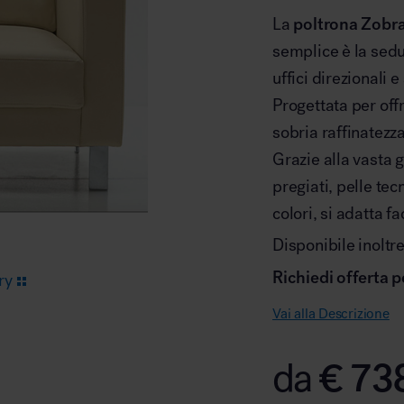
La
poltrona Zobr
semplice è la sedu
Arredo area reception
uffici direzionali e
Progettata per off
sobria raffinatezz
Grazie alla vasta 
pregiati, pelle tec
Area break
colori, si adatta 
Disponibile inoltre
Richiedi offerta p
ry
Vai alla Descrizione
Area kids
€
73
da