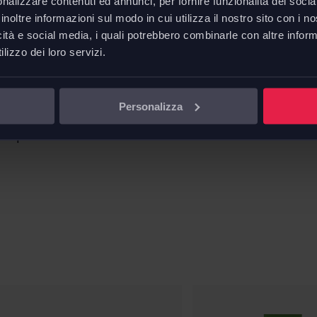
nalizzare contenuti ed annunci, per fornire funzionalità dei socia
inoltre informazioni sul modo in cui utilizza il nostro sito con i 
Scheda 
icità e social media, i quali potrebbero combinarle con altre inform
Scheda t
lizzo dei loro servizi.
Piedini in alluminio lucidato
ormabile a densità
Personalizza
ra pelle.