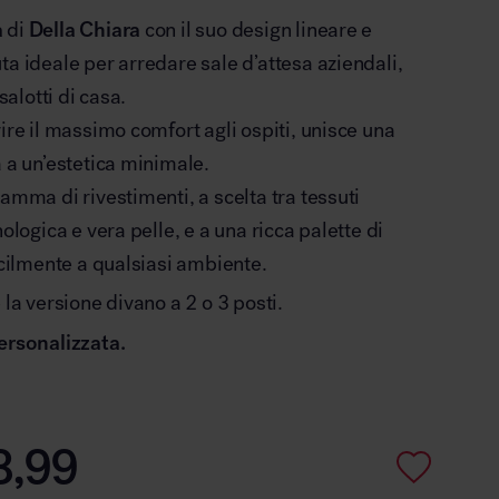
a
di
Della Chiara
con il suo design lineare e
ta ideale per arredare sale d’attesa aziendali,
 salotti di casa.
rire il massimo comfort agli ospiti, unisce una
a a un’estetica minimale.
gamma di rivestimenti, a scelta tra tessuti
nologica e vera pelle, e a una ricca palette di
facilmente a qualsiasi ambiente.
 la versione divano a 2 o 3 posti.
ersonalizzata.
8,99