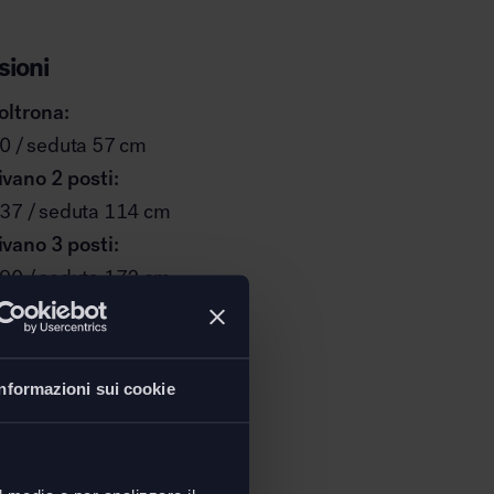
ioni
oltrona:
0 / seduta 57 cm
vano 2 posti:
137 / seduta 114 cm
vano 3 posti:
190 / seduta 172 cm
ni per tutti i modelli:
78 / seduta 52 cm
Informazioni sui cookie
80 / seduta 40 cm
oad