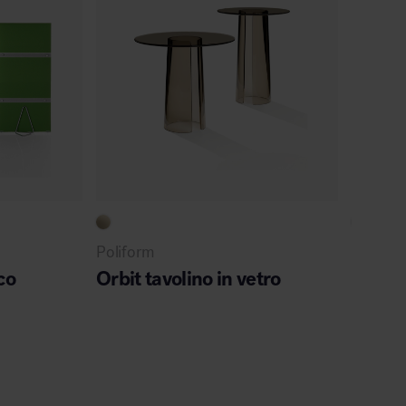
Poliform
UniFor
co
Orbit tavolino in vetro
X Shel
modul