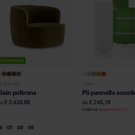
Pronta consegna
...
...
olteni&C
Caimi
lain poltrona
Pli pannello acusti
da
€
3.438,88
da
€
245,78
€
289,15
Risparmi
€
43,37