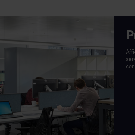
P
Affi
ser
con