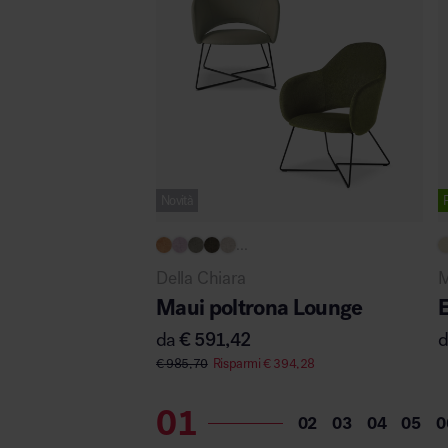
Novità
...
Della Chiara
M
Maui poltrona Lounge
E
da
€
591,42
€
985,70
Risparmi
€
394,28