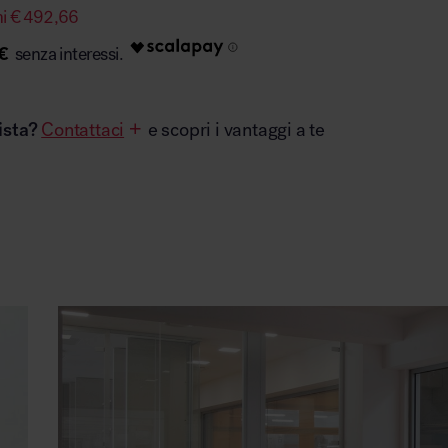
mi
€
492,66
€
ista?
Contattaci
e scopri i vantaggi a te