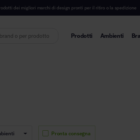
migliori marchi di design pronti per il ritiro o la spedizione
Prodotti
Ambienti
Br
Lorem ipsum dolor sit amet
Area direzionale
Pronta consegna