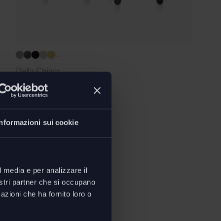
...
Della Chiara
Pop sedia ufficio
da
€
256,20
€
427,00
Risparmi
€
170,80
Informazioni sui cookie
l media e per analizzare il
nostri partner che si occupano
azioni che ha fornito loro o