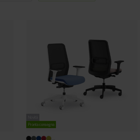
Arredo area reception
Area break
Novità
Area kids
Pronta consegna
...