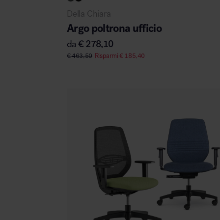
Della Chiara
Argo poltrona ufficio
da
€
278,10
Area hospitality
€
463,50
Risparmi
€
185,40