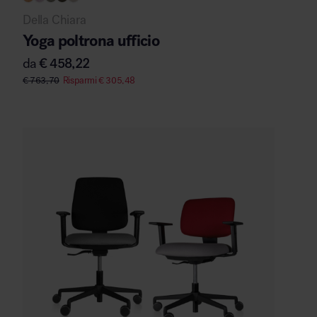
Della Chiara
Yoga poltrona ufficio
da
€
458,22
€
763,70
Risparmi
€
305,48