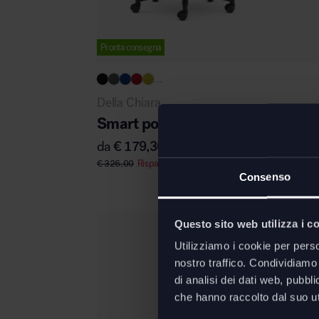
Pronta consegna
...
Della Chiara
Smart poltrona ufficio
da
€
179,30
€
326,00
Risparmi
€
146,70
Consenso
Questo sito web utilizza i c
Utilizziamo i cookie per perso
nostro traffico. Condividiamo 
di analisi dei dati web, pubbl
che hanno raccolto dal suo uti