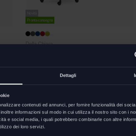
Novità
Pronta consegna
...
Della Chiara
Smart schienale alto poltrona ufficio
da
€
195,80
€
356,00
Risparmi
€
160,20
Dettagli
ookie
nalizzare contenuti ed annunci, per fornire funzionalità dei socia
inoltre informazioni sul modo in cui utilizza il nostro sito con i 
icità e social media, i quali potrebbero combinarle con altre inform
lizzo dei loro servizi.