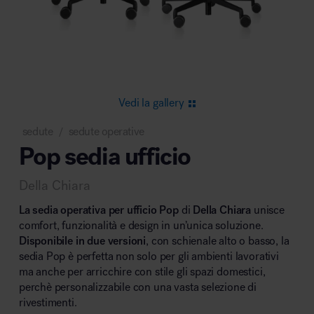
Area riunione e convegni
Vedi la gallery
sedute
sedute operative
/
Pop sedia ufficio
Area lounge e attesa
Della Chiara
La sedia operativa per ufficio Pop
di
Della Chiara
unisce
comfort, funzionalità e design in un’unica soluzione.
Disponibile in due versioni
, con schienale alto o basso, la
sedia Pop è perfetta non solo per gli ambienti lavorativi
Area outdoor
ma anche per arricchire con stile gli spazi domestici,
perchè personalizzabile con una vasta selezione di
rivestimenti.