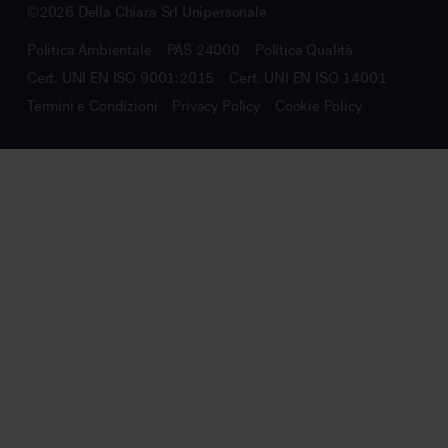
©2026 Della Chiara Srl Unipersonale
Politica Ambientale
PAS 24000
Politica Qualità
Cert. UNI EN ISO 9001:2015
Cert. UNI EN ISO 14001
Termini e Condizioni
Privacy Policy
Cookie Policy