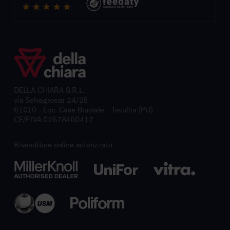
DELLA CHIARA S.R.L.
via Selvagrossa 24/26
61010 - Loc. Case Bruciate - Tavullia (PU)
CF/P.IVA 02678460417
Rivenditore online autorizzato