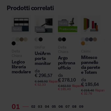
Prodotti correlati
Novità
Novità
Novità
Pronta consegna
...
...
UniFor
Della
Vitr
Della
Caimi
Chiara
UniArm
Pl
Chiara
Mitesco
Argo
porta
LC
Logico
pannello
poltrona
monitor
lo
libreria
da parete
ufficio
da
da
modulare
e Totem
da
€
296,57
€
1
da
€
278,10
€
348,90
Risparmi
€
185,64
€
52,33
€
463,50
Risparmi
€
185,40
€
218,40
Risparmi
€
32,76