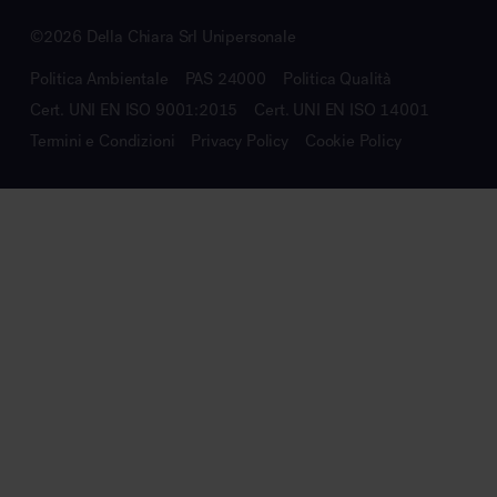
©2026 Della Chiara Srl Unipersonale
Politica Ambientale
PAS 24000
Politica Qualità
Cert. UNI EN ISO 9001:2015
Cert. UNI EN ISO 14001
Termini e Condizioni
Privacy Policy
Cookie Policy