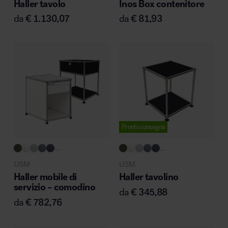
Haller tavolo
Inos Box contenitore
MillerKnoll
da
€
1.130,07
da
€
81,93
Pronta consegna
...
...
USM
USM
Haller mobile di
Haller tavolino
servizio – comodino
da
€
345,88
da
€
782,76