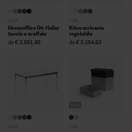
...
...
USM
USM
Homeoffice 04: Haller
Kitos scrivania
Area hospitality
tavolo e scaffale
regolabile
da
€
3.591,50
da
€
3.194,63
Novità
...
USM
USM