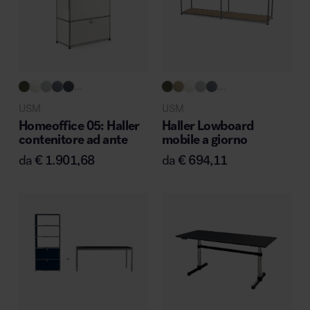
Area riunione e convegni
...
...
USM
USM
Homeoffice 05: Haller
Haller Lowboard
contenitore ad ante
mobile a giorno
Area lounge e attesa
da
€
1.901,68
da
€
694,11
Area outdoor