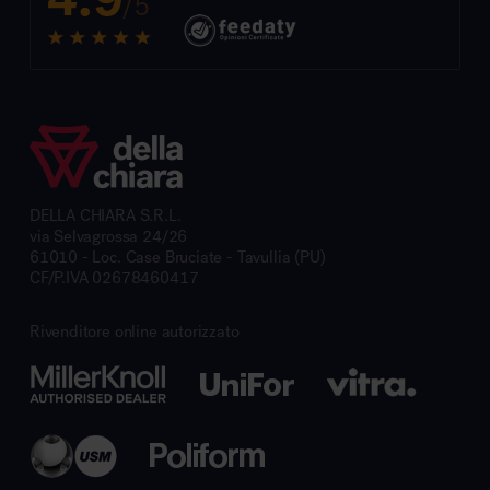
/5
DELLA CHIARA S.R.L.
via Selvagrossa 24/26
61010 - Loc. Case Bruciate - Tavullia (PU)
CF/P.IVA 02678460417
Rivenditore online autorizzato