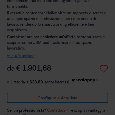
complementi d’arredo che coniugano eleganza e
funzionalità.
Il versatile contenitore Haller offre un supporto discreto e
un ampio spazio di archiviazione per i documenti di
lavoro, rendendo lo smart working efficiente e ben
Area hospitality
organizzato.
Contattaci ora per richiedere un’offerta personalizzata
e
scoprire come USM può trasformare il tuo spazio
lavorativo.
Vai alla Descrizione
da
€
1.901,68
€ 633.89
Configura e Acquista
Sei un professionista?
Contattaci
e scopri i vantaggi a