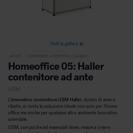
Area riunione e convegni
Vedi la gallery
arredi
cassettiere, contenitori, lockers
/
Homeoffice 05: Haller
Area lounge e attesa
contenitore ad ante
USM
L’
innovativo contenitore USM Haller
, dotato di ante a
ribalta, si rivela la soluzione ideale non solo per l’home
office ma anche per qualsiasi altro ambiente lavorativo
Area outdoor
aziendale.
USM, con poche ed essenziali linee, riesce a creare