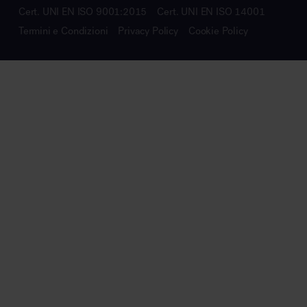
Cert. UNI EN ISO 9001:2015
Cert. UNI EN ISO 14001
Termini e Condizioni
Privacy Policy
Cookie Policy