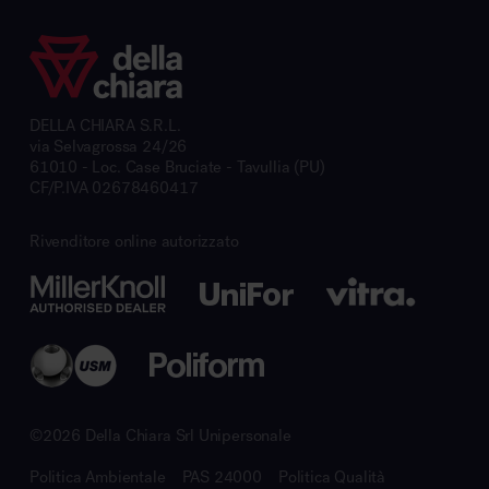
DELLA CHIARA S.R.L.
via Selvagrossa 24/26
61010 - Loc. Case Bruciate - Tavullia (PU)
CF/P.IVA 02678460417
Rivenditore online autorizzato
©2026 Della Chiara Srl Unipersonale
Politica Ambientale
PAS 24000
Politica Qualità