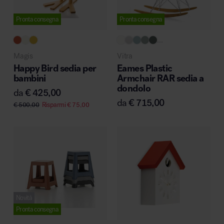
Pronta consegna
Pronta consegna
...
Area hospitality
Magis
Vitra
Happy Bird sedia per
Eames Plastic
bambini
Armchair RAR sedia a
dondolo
da
€
425,00
da
€
715,00
€
500,00
Risparmi
€
75,00
Novità
Pronta consegna