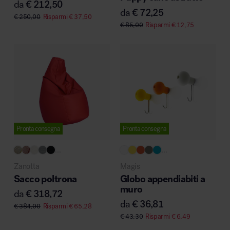
da
€
212,50
da
€
72,25
€
250,00
Risparmi
€
37,50
€
85,00
Risparmi
€
12,75
Pronta consegna
Pronta consegna
...
...
Zanotta
Magis
Sacco poltrona
Globo appendiabiti a
muro
da
€
318,72
da
€
36,81
€
384,00
Risparmi
€
65,28
€
43,30
Risparmi
€
6,49