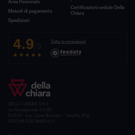
Area Personale
Certificazioni sedute Della
Metodi di pagamento
Chiara
Spedizioni
4.9
Tutte le recensioni
/5
DELLA CHIARA S.R.L.
via Selvagrossa 24/26
61010 - Loc. Case Bruciate - Tavullia (PU)
CF/P.IVA 02678460417