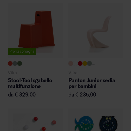
Pronta consegna
...
Vitra
Vitra
Stool-Tool sgabello
Panton Junior sedia
multifunzione
per bambini
da
€
329,00
da
€
235,00