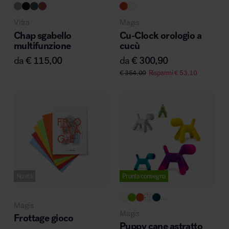
MillerKnoll
Vitra
Magis
Chap sgabello
Cu-Clock orologio a
multifunzione
cucù
da
€
115,00
da
€
300,90
€
354,00
Risparmi
€
53,10
Novità
Pronta consegna
...
Magis
Magis
Frottage gioco
Puppy cane astratto