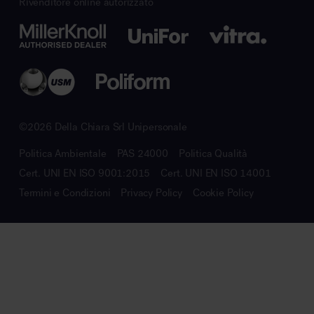
Rivenditore online autorizzato
©2026 Della Chiara Srl Unipersonale
Politica Ambientale
PAS 24000
Politica Qualità
Cert. UNI EN ISO 9001:2015
Cert. UNI EN ISO 14001
Termini e Condizioni
Privacy Policy
Cookie Policy