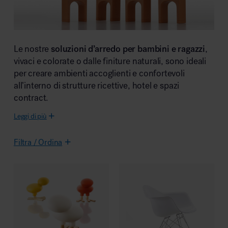
Area riunione e convegni
soluzioni d’arredo per bambini e ragazzi
Le nostre
,
vivaci e colorate o dalle finiture naturali, sono ideali
per creare ambienti accoglienti e confortevoli
all’interno di strutture ricettive, hotel e spazi
contract.
Area lounge e attesa
Leggi di più
Filtra / Ordina
Area outdoor