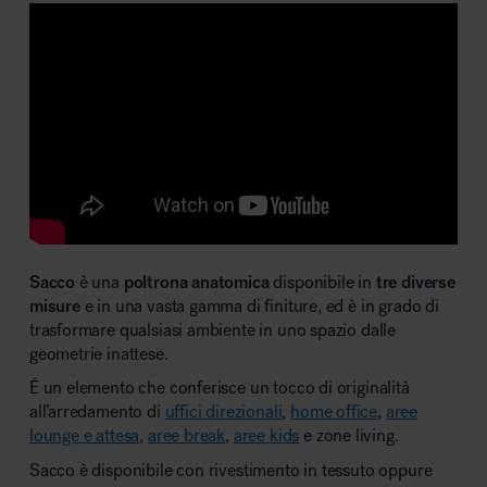
Sacco
è una
poltrona anatomica
disponibile in
tre diverse
misure
e in una vasta gamma di finiture, ed è in grado di
trasformare qualsiasi ambiente in uno spazio dalle
geometrie inattese.
É un elemento che conferisce un tocco di originalità
all’arredamento di
uffici direzionali
,
home office
,
aree
lounge e attesa
,
aree break
,
aree kids
e zone living.
Sacco è disponibile con rivestimento in tessuto oppure