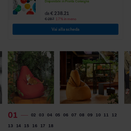
Disponibile in Pronta Consegna
MillerKnoll
da
€ 238.21
€ 287
17% in meno
Vai alla scheda