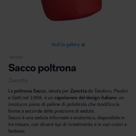
Area riunione e convegni
Vedi la gallery
sedute
Sacco poltrona
Area lounge e attesa
Zanotta
La
poltrona Sacco,
ideata per
Zanotta
da
Teodoro, Paolini
e Gatti
nel 1968, è un
capolavoro del design italiano
: un
involucro pieno di palline di polistirolo che modifica la
forma a seconda della posizione di seduta.
Area outdoor
Sacco è una seduta informale e anatomica, disponibile in
tre misure, con diversi tipi di rivestimento e in vari colori e
fantasie.