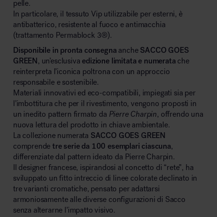
pelle.
In particolare, il tessuto Vip utilizzabile per esterni, è
antibatterico, resistente al fuoco e antimacchia
(trattamento Permablock 3
®
).
Disponibile in pronta consegna
anche
SACCO GOES
GREEN
, un’esclusiva
edizione limitata e numerata
che
reinterpreta l’iconica poltrona con un approccio
responsabile e sostenibile.
Materiali innovativi ed eco-compatibili, impiegati sia per
l’imbottitura che per il rivestimento, vengono proposti in
un inedito pattern firmato da
Pierre Charpin
, offrendo una
nuova lettura del prodotto in chiave ambientale.
La collezione numerata
SACCO GOES GREEN
comprende
tre serie da 100 esemplari ciascuna
,
differenziate dal pattern ideato da Pierre Charpin.
Il designer francese, ispirandosi al concetto di “rete”, ha
sviluppato un fitto intreccio di linee colorate declinato in
tre varianti cromatiche, pensato per adattarsi
armoniosamente alle diverse configurazioni di Sacco
senza alterarne l’impatto visivo.