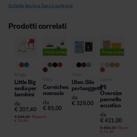
Scheda tecnica Sacco poltrona
Prodotti correlati
Pronta consegna
Pronta consegna
Pro
...
...
..
Magis
Vitra
Vitra
Caimi
Cas
Little Big
Uten.Silo
Corniches
Pli
Utr
sedia per
portaoggetti
mensole
Oversize
pol
bambini
da
pannello
da
da
€
329,00
da
acustico
€
85,00
€
4
€
207,40
da
€
244,00
Risparmi
€
421,00
€
36,60
€
495,30
Risparmi
€
74,30