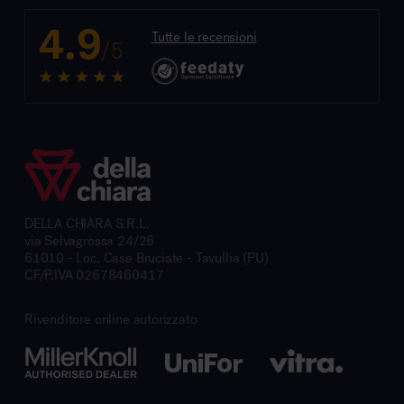
4.9
Tutte le recensioni
/5
DELLA CHIARA S.R.L.
via Selvagrossa 24/26
61010 - Loc. Case Bruciate - Tavullia (PU)
CF/P.IVA 02678460417
Rivenditore online autorizzato