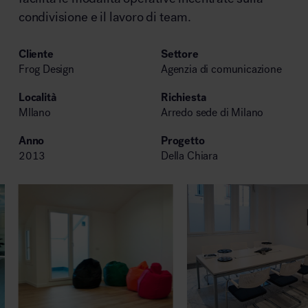
condivisione e il lavoro di team.
Area riunione e convegni
Cliente
Settore
Frog Design
Agenzia di comunicazione
Località
Richiesta
MIlano
Arredo sede di Milano
Anno
Progetto
Area lounge e attesa
2013
Della Chiara
Area outdoor