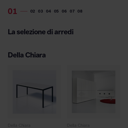
Area hospitality
La selezione di arredi
Della Chiara
Della Chiara
Della Chiara