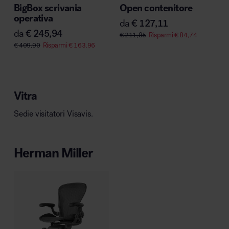
BigBox scrivania
Open contenitore
MillerKnoll
operativa
da
€
127,11
da
€
245,94
€
211,85
Risparmi
€
84,74
€
409,90
Risparmi
€
163,96
Vitra
Sedie visitatori Visavis.
Herman Miller