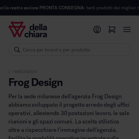
sezione PRONTA CONSEGNA:
tanti prodotti dei migliori marchi di design 
Prodotti
Ambienti
Brand
realizzazioni
Pronta Consegna
/
Frog Design
Sedute
Per la sede milanese dell’agenzia Frog Design
Arredi
abbiamo sviluppato il progetto arredo degli uffici
Arredo area operativa
Pareti divisorie
operativi, allestendo 30 postazioni lavoro, le sale
Comfort acustico
riunioni e gli spazi comuni. La scelta stilistica
oltre a rispecchiare l’immagine dell’agenzia,
Accessori
facilita le modalità operative incentrate sulla
Illuminazione