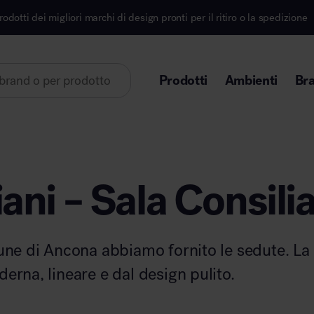
i marchi di design pronti per il ritiro o la spedizione
Prodotti
Ambienti
Br
Lorem ipsum dolor sit amet
ani – Sala Consili
Area direzionale
une di Ancona abbiamo fornito le sedute. La 
erna, lineare e dal design pulito.