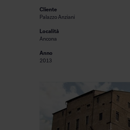
Illuminazione
Cliente
Palazzo Anziani
Area riunione e convegni
Località
Ancona
Anno
2013
Area lounge e attesa
MillerKnoll
Area outdoor