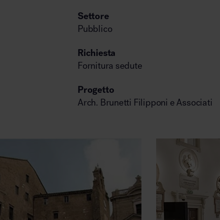
Settore
Pubblico
Arredo area reception
Richiesta
Fornitura sedute
Progetto
Arch. Brunetti Filipponi e Associati
Area break
Area kids