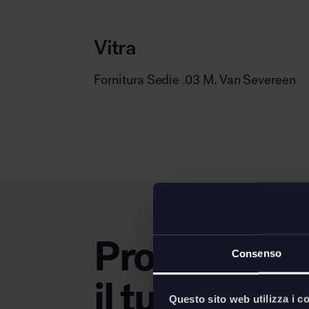
Vitra
Fornitura Sedie .03 M. Van Severeen
Progettiamo
Consenso
il tuo nuovo 
Questo sito web utilizza i c