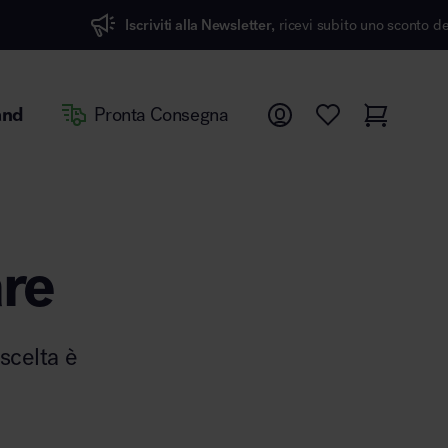
Iscriviti alla Newsletter,
ricevi subito uno sconto del 7%
and
Pronta Consegna
are
scelta è