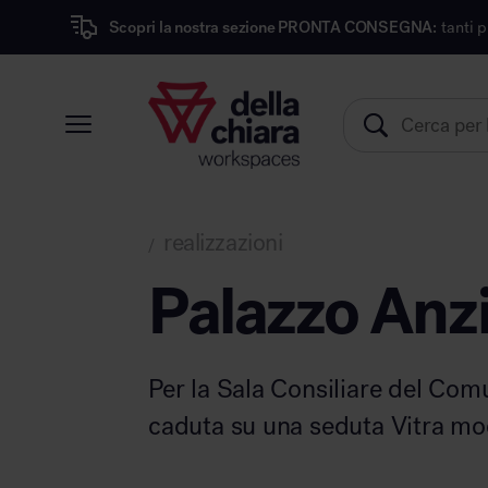
opri la nostra sezione PRONTA CONSEGNA:
tanti prodotti dei miglior
Prodotti
Ambienti
Brand
realizzazioni
/
Pronta Consegna
Palazzo Anzi
Sedute
Arredi
Arredo area operativa
Per la Sala Consiliare del Com
Pareti divisorie
caduta su una seduta Vitra mod
Comfort acustico
Accessori