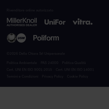
Rivenditore online autorizzato
©2026 Della Chiara Srl Unipersonale
Politica Ambientale
PAS 24000
Politica Qualità
Cert. UNI EN ISO 9001:2015
Cert. UNI EN ISO 14001
Termini e Condizioni
Privacy Policy
Cookie Policy