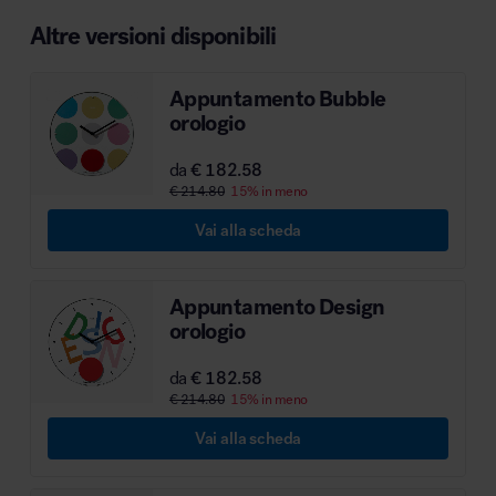
MillerKnoll
Altre versioni disponibili
Appuntamento Bubble
orologio
da
€ 182.58
€ 214.80
15% in meno
Vai alla scheda
Appuntamento Design
orologio
da
€ 182.58
€ 214.80
15% in meno
Vai alla scheda