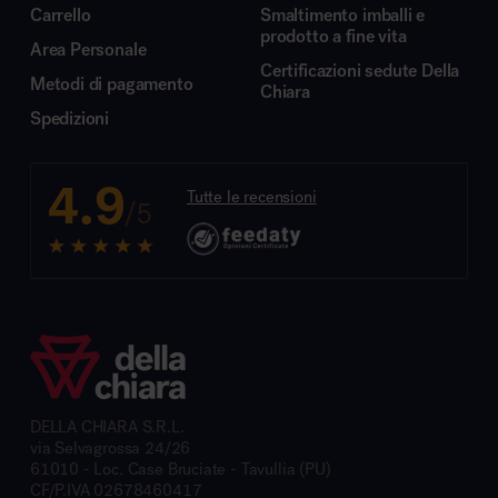
Carrello
Smaltimento imballi e
prodotto a fine vita
Area Personale
Certificazioni sedute Della
Metodi di pagamento
Chiara
Spedizioni
4.9
Tutte le recensioni
/5
DELLA CHIARA S.R.L.
via Selvagrossa 24/26
61010 - Loc. Case Bruciate - Tavullia (PU)
CF/P.IVA 02678460417