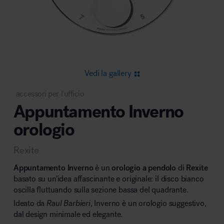
Area riunione e convegni
Vedi la gallery
accessori per l'ufficio
Appuntamento Inverno
Area lounge e attesa
orologio
Rexite
Appuntamento Inverno
è un
orologio a pendolo
di
Rexite
basato su un’idea affascinante e originale: il disco bianco
oscilla fluttuando sulla sezione bassa del quadrante.
Area outdoor
Ideato da
Raul Barbieri
, Inverno è un orologio suggestivo,
dal design minimale ed elegante.