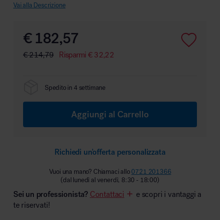
Vai alla Descrizione
€
182,57
Area hospitality
€
214,79
Risparmi
€
32,22
Spedito in 4 settimane
Aggiungi al Carrello
Richiedi un'offerta personalizzata
Vuoi una mano? Chiamaci allo
0721 201366
(dal lunedì al venerdì, 8:30 - 18:00)
Sei un professionista?
Contattaci
e scopri i vantaggi a
te riservati!