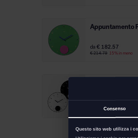
Appuntamento P
da
€ 182.57
€ 214.79
15% in meno
Appuntamento o
da
€ 182.57
Consenso
€ 214.79
15% in meno
Questo sito web utilizza i c