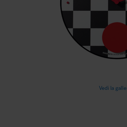
Illuminazione
Area riunione e convegni
Area lounge e attesa
Vedi la galle
MillerKnoll
Area outdoor