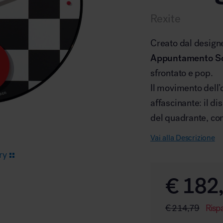
Rexite
Arredo area reception
Creato dal design
Appuntamento S
sfrontato e pop.
Il movimento dell
affascinante: il di
Area break
del quadrante, com
Vai alla Descrizione
ry
€
182
Area kids
€
214,79
Risp