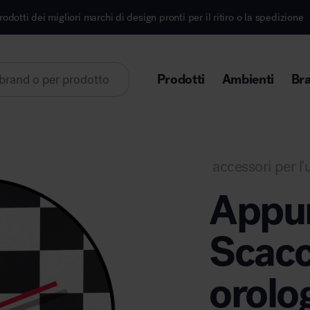
esign pronti per il ritiro o la spedizione
Iscriviti a
Prodotti
Ambienti
Br
Lorem ipsum dolor sit amet
accessori per l'u
Appu
Scac
Area direzionale
orolo