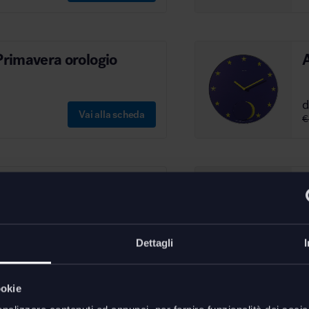
rimavera orologio
Vai alla scheda
€
rologio
Vai alla scheda
Dettagli
€
ookie