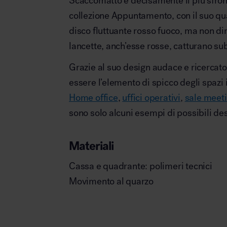
Scaccomatto è decisamente il più sfronta
collezione Appuntamento, con il suo qua
disco fluttuante rosso fuoco, ma non dim
lancette, anch’esse rosse, catturano sub
Grazie al suo design audace e ricercat
essere l’elemento di spicco degli spazi i
Home office
,
uffici operativi
,
sale meet
sono solo alcuni esempi di possibili des
Materiali
Cassa e quadrante: polimeri tecnici
Movimento al quarzo