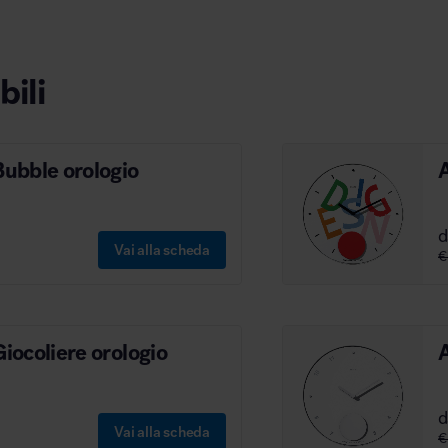
bili
ubble orologio
Vai alla scheda
€
ocoliere orologio
Vai alla scheda
€