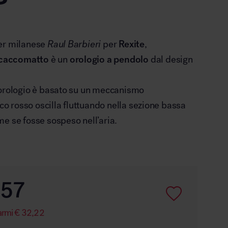
er milanese
Raul Barbieri
per
Rexite
,
caccomatto
è un
orologio a pendolo
dal design
’orologio è basato su un meccanismo
sco rosso oscilla fluttuando nella sezione bassa
e se fosse sospeso nell’aria.
,57
armi
€
32,22