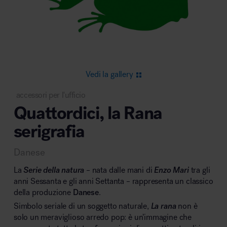
Area riunione e convegni
Vedi la gallery
accessori per l'ufficio
Quattordici, la Rana
Area lounge e attesa
serigrafia
Danese
La
Serie della natura
– nata dalle mani di
Enzo Mari
tra gli
anni Sessanta e gli anni Settanta – rappresenta un classico
della produzione
Danese
.
Area outdoor
Simbolo seriale di un soggetto naturale,
La rana
non è
solo un meraviglioso arredo pop: è un’immagine che