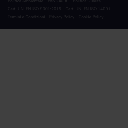
Politica Ambientale
PAS 24000
Politica Qualità
Cert. UNI EN ISO 9001:2015
Cert. UNI EN ISO 14001
Termini e Condizioni
Privacy Policy
Cookie Policy