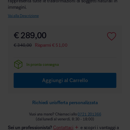
rappresenta tutte le trasformazioni di soggetti naturali in
immagini.
Vai alla Descrizione
Area hospitality
€
289,00
€
340,00
Risparmi
€
51,00
In pronta consegna
Aggiungi al Carrello
Richiedi un'offerta personalizzata
Vuoi una mano? Chiamaci allo
0721 201366
(dal lunedì al venerdì, 8:30 - 18:00)
Sei un professionista?
Contattaci
e scopri i vantaggi a