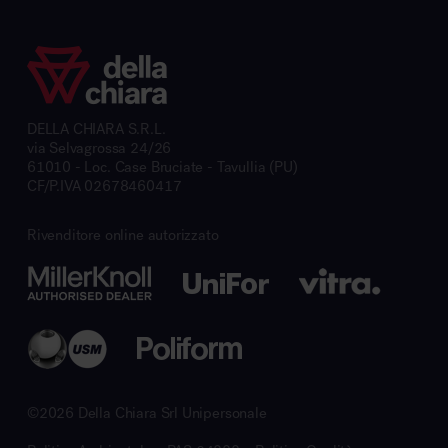
DELLA CHIARA S.R.L.
via Selvagrossa 24/26
61010 - Loc. Case Bruciate - Tavullia (PU)
CF/P.IVA 02678460417
Rivenditore online autorizzato
©2026 Della Chiara Srl Unipersonale