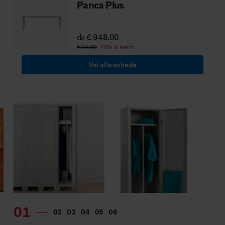
Panca Plus
MillerKnoll
da
€ 948.00
€ 1580
40% in meno
Vai alla scheda