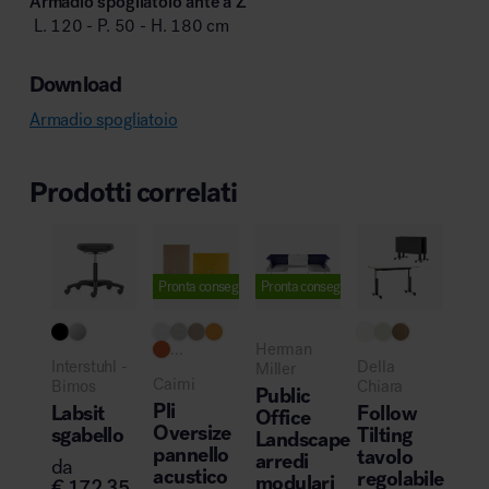
Armadio spogliatoio ante a Z
L. 120 - P. 50 - H. 180 cm
Download
Armadio spogliatoio
Prodotti correlati
Pronta consegna
Pronta consegna
...
Herman
Interstuhl -
Della
Miller
Caimi
Bimos
Chiara
Public
Pli
Labsit
Follow
Office
Oversize
sgabello
Tilting
Landscape
pannello
tavolo
arredi
da
acustico
regolabile
modulari
€
172,35