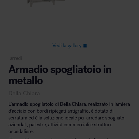
Area riunione e convegni
Vedi la gallery
arredi
Armadio spogliatoio in
Area lounge e attesa
metallo
Della Chiara
L’armadio spogliatoio
di
Della Chiara
, realizzato in lamiera
d’acciaio con bordi ripiegati antigraffio, è dotato di
serratura ed è la soluzione ideale per arredare spogliatoi
Area outdoor
aziendali, palestre, attività commerciali e strutture
ospedaliere.