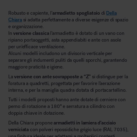
Robusto e capiente, l’
armadietto spogliatoio
di
Della
Chiara
si adatta perfettamente a diverse esigenze di spazio
e organizzazione.
In
versione classica
l’armadietto è dotato di un vano con
ripiano portaoggetti, asta appendiabiti e ante con asole
per un’efficace ventilazione.
Alcuni modelli includono un divisorio verticale per
separare gli indumenti puliti da quelli sporchi, garantendo
maggiore praticità e igiene.
La
versione con ante sovrapposte a “Z”
si distingue per la
foratura a quadretti, progettata per favorire l’aerazione
interna, e per la maniglia quadra dotata di portacartellino.
Tutti i modelli proposti hanno ante dotate di cerniere con
perno di rotazione a 180° e serratura a cilindro con
doppia chiave in dotazione.
Della Chiara propone
armadietti in lamiera d’acciaio
verniciata
con polveri epossidiche grigio luce (RAL 7035),
una finitura ideale per adattarsi a molteplici contesti