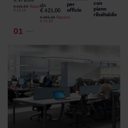
con
per
da
€
191,50
Risparmi
piano
ufficio
€
421,00
€
19,15
ribaltabile
€
495,30
Risparmi
€
74,30