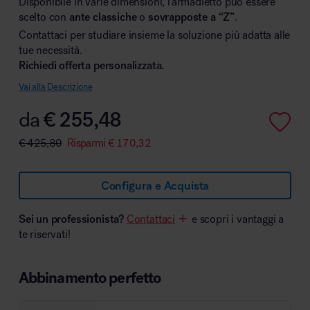
Disponibile in varie dimensioni, l’armadietto può essere
scelto con
ante classiche
o
sovrapposte a “Z”
.
Contattaci per studiare insieme la soluzione più adatta alle
tue necessità.
Richiedi offerta personalizzata.
Area hospitality
Vai alla Descrizione
da
€
255,48
€
425,80
Risparmi
€
170,32
Configura e Acquista
Sei un professionista?
Contattaci
e scopri i vantaggi a
te riservati!
Abbinamento perfetto