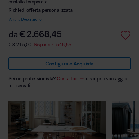
cristallo temperato.
Richiedi offerta personalizzata
.
Vai alla Descrizione
Area hospitality
da
€
2.668,45
€
3.215,00
Risparmi
€
546,55
Configura e Acquista
Sei un professionista?
Contattaci
e scopri i vantaggi a
te riservati!