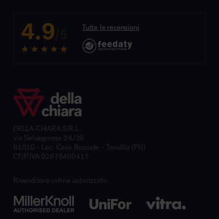
4.9
Tutte le recensioni
/5
DELLA CHIARA S.R.L.
via Selvagrossa 24/26
61010 - Loc. Case Bruciate - Tavullia (PU)
CF/P.IVA 02678460417
Rivenditore online autorizzato