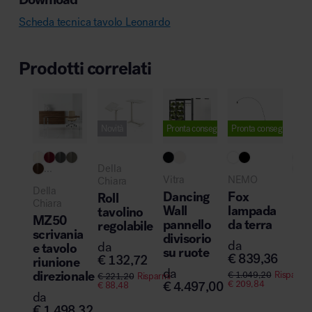
Scheda tecnica tavolo Leonardo
Prodotti correlati
Novità
Pronta consegna
Pronta consegna
Pro
...
Della
..
Vitra
NEMO
Chiara
Della
Her
Dancing
Fox
Roll
Chiara
Mill
Wall
lampada
tavolino
MZ50
Mir
pannello
da terra
regolabile
scrivania
Ref
divisorio
da
da
e tavolo
pol
su ruote
€
839,36
€
132,72
riunione
uff
da
direzionale
€
1.049,20
Risparmi
€
221,20
Risparmi
da
€
4.497,00
€
209,84
€
88,48
€
1
da
€
1.498,32