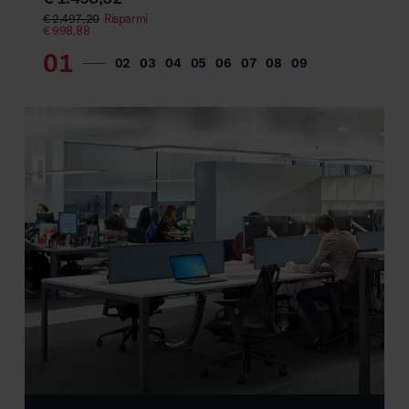
€
1.
€
44
€
2.497,20
Risparmi
€
998,88