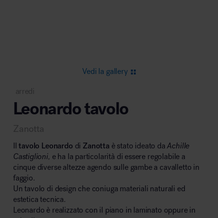
Area riunione e convegni
Vedi la gallery
arredi
Leonardo tavolo
Area lounge e attesa
Zanotta
Il
tavolo Leonardo
di
Zanotta
è stato ideato da
Achille
Castiglioni,
e ha la particolarità di essere regolabile a
cinque diverse altezze agendo sulle gambe a cavalletto in
faggio.
Area outdoor
Un tavolo di design che coniuga materiali naturali ed
estetica tecnica.
Leonardo è realizzato con il piano in laminato oppure in