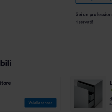
Sei un profession
riservati!
bili
itore
L
D
Vai alla scheda
€