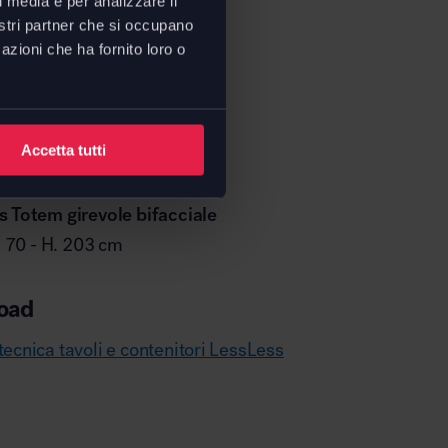
l media e per analizzare il
nostri partner che si occupano
azioni che ha fornito loro o
Accetta tutti
 Totem girevole bifacciale
P. 70 - H. 203 cm
oad
ecnica tavoli e contenitori LessLess