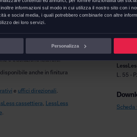
nalizzare contenuti ed annunci, per fornire funzionalità dei socia
essLess Totem appare come un
inoltre informazioni sul modo in cui utilizza il nostro sito con i 
icità e social media, i quali potrebbero combinarle con altre inform
ente, ed è accessibile mediante
lizzo dei loro servizi.
i, in modo da ottimizzare
Personalizza
 il dispositivo di movimentazione
ne e traslazione laterale.
LessLess
 disponibile anche in finitura
L. 55 - 
rativi
e
uffici direzionali
.
Downl
sLess cassettiera
,
LessLess
Scheda t
e
.