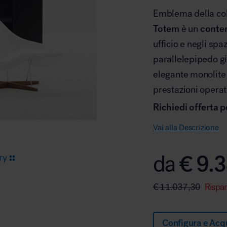
Emblema della co
Totem
è un
conten
Arredo area reception
ufficio e negli sp
parallelepipedo gi
elegante monolite 
prestazioni operat
Richiedi offerta p
Area break
Vai alla Descrizione
€
9.3
da
ry
€
11.037,30
Rispa
Area kids
Configura e Acq