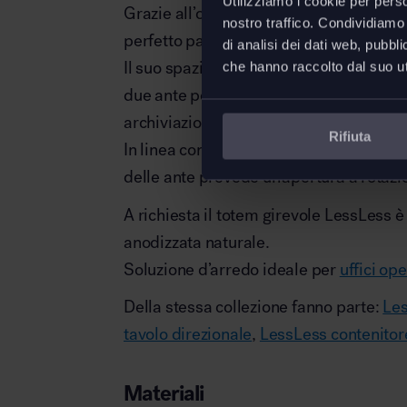
Utilizziamo i cookie per perso
Grazie all’occultamento della base, L
nostro traffico. Condividiamo 
perfetto parallelepipedo.
di analisi dei dati web, pubbl
Il suo spazio interno è diviso verticalm
che hanno raccolto dal suo uti
due ante posizionate su due lati oppost
archiviazione e recupero.
Rifiuta
In linea con la fluidità delle superfici,
delle ante prevede un’apertura a rotazio
A richiesta il totem girevole LessLess è
anodizzata naturale.
Soluzione d’arredo ideale per
uffici ope
Della stessa collezione fanno parte:
Les
tavolo direzionale
,
LessLess contenitor
Materiali