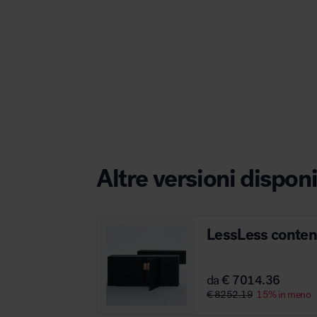
Area hospitality
Altre versioni disponi
LessLess conten
da
€ 7014.36
€ 8252.19
15% in meno