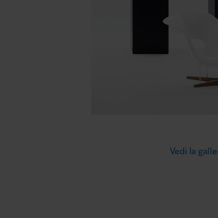
Illuminazione
Area riunione e convegni
Area lounge e attesa
Vedi la galle
MillerKnoll
Area outdoor