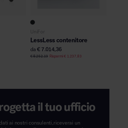
UniFor
LessLess contenitore
da
€
7.014,36
€
8.252,19
Risparmi
€
1.237,83
rogetta il tuo ufficio
dati ai nostri consulenti,riceverai un