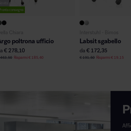
Novità
Pronta consegna
ella Chiara
Interstuhl - Bimos
rgo poltrona ufficio
Labsit sgabello
da
€
278,10
da
€
172,35
463,50
Risparmi
€
185,40
€
191,50
Risparmi
€
19,15
P
Affi