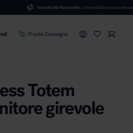
viti alla Newsletter,
ricevi subito uno sconto del 7%
and
Pronta Consegna
ess Totem
nitore girevole