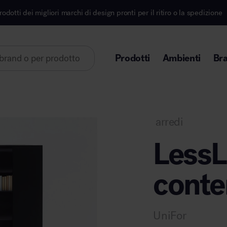
i di design pronti per il ritiro o la spedizione
Iscri
Prodotti
Ambienti
Br
Lorem ipsum dolor sit amet
arredi
LessL
conte
Area direzionale
UniFor