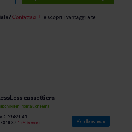
ista?
Contattaci
e scopri i vantaggi a te
essLess cassettiera
isponibile in Pronta Consegna
da
€ 2589.41
Vai alla scheda
 3046.37
15% in meno