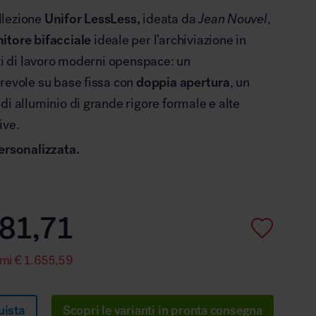
llezione
Unifor LessLess,
ideata da
Jean Nouvel
,
itore bifacciale
ideale per l’archiviazione in
azi di lavoro moderni openspace: un
revole su base fissa con
doppia apertura
, un
di alluminio di grande rigore formale e alte
ive.
ersonalizzata.
81,71
rmi
€
1.655,59
uista
Scopri le varianti in pronta consegna