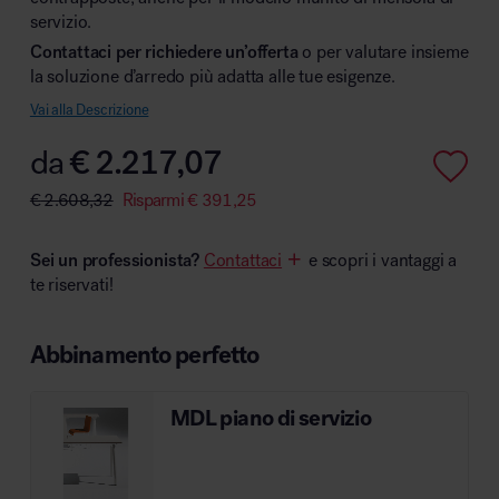
servizio.
Contattaci per richiedere un’offerta
o per valutare insieme
la soluzione d’arredo più adatta alle tue esigenze.
Area hospitality
Vai alla Descrizione
da
€
2.217,07
€
2.608,32
Risparmi
€
391,25
Sei un professionista?
Contattaci
e scopri i vantaggi a
te riservati!
Abbinamento perfetto
MDL piano di servizio