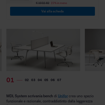
€ 1032.82
15% in meno
Vai alla scheda
MDL System scrivania bench
di
Unifor
crea uno spazio
funzionale e razionale, contraddistinto dalla leggerezza