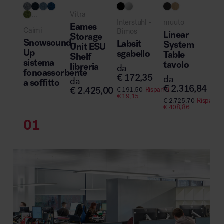
...
Vitra
Interstuhl -
muuto
Eames
Caimi
Bimos
Linear
Storage
Snowsound-
Labsit
System
Unit ESU
Up
sgabello
Table
Shelf
sistema
tavolo
libreria
da
fonoassorbente
€
172,35
da
da
a soffitto
€
2.316,84
€
2.425,00
€
191,50
Risparmi
€
19,15
€
2.725,70
Risparmi
€
408,86