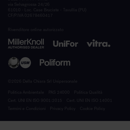
via Selvagrossa 24/26
61010 - Loc. Case Bruciate - Tavullia (PU)
CF/P.IVA 02678460417
Rivenditore online autorizzato
©2026 Della Chiara Srl Unipersonale
Politica Ambientale
PAS 24000
Politica Qualità
Cert. UNI EN ISO 9001:2015
Cert. UNI EN ISO 14001
Termini e Condizioni
Privacy Policy
Cookie Policy