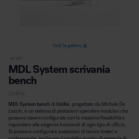
Area riunione e convegni
Vedi la gallery
arredi
MDL System scrivania
Area lounge e attesa
bench
UniFor
MDL System bench
di
Unifor
, progettato da
Michele De
Lucchi
, è un sistema di postazioni operative modulari che
possono essere configurate con la massima flessibilità e
Area outdoor
rispondere alle esigenze funzionali di ogni tipo di ufficio.
Si possono configurare postazioni di lavoro lineari e
contrapposte, anche per il modello munito di mensola di