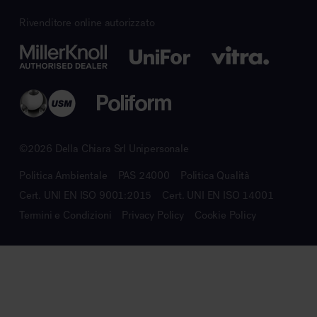
Rivenditore online autorizzato
©2026 Della Chiara Srl Unipersonale
Politica Ambientale
PAS 24000
Politica Qualità
Cert. UNI EN ISO 9001:2015
Cert. UNI EN ISO 14001
Termini e Condizioni
Privacy Policy
Cookie Policy