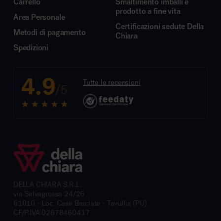
Carrello
Smaltimento imballi e
prodotto a fine vita
Area Personale
Certificazioni sedute Della
Metodi di pagamento
Chiara
Spedizioni
4.9
Tutte le recensioni
/5
DELLA CHIARA S.R.L.
via Selvagrossa 24/26
61010 - Loc. Case Bruciate - Tavullia (PU)
CF/P.IVA 02678460417