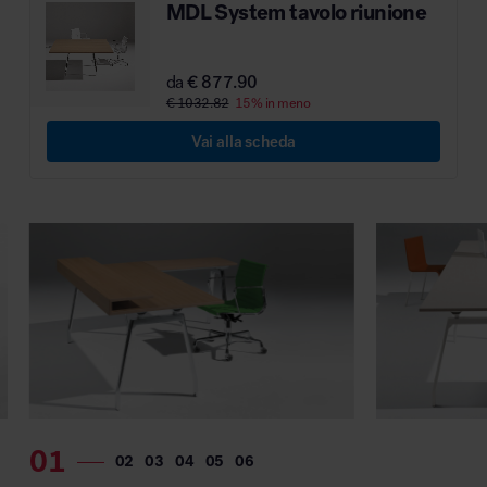
MDL System tavolo riunione
da
€ 877.90
€ 1032.82
15% in meno
Vai alla scheda