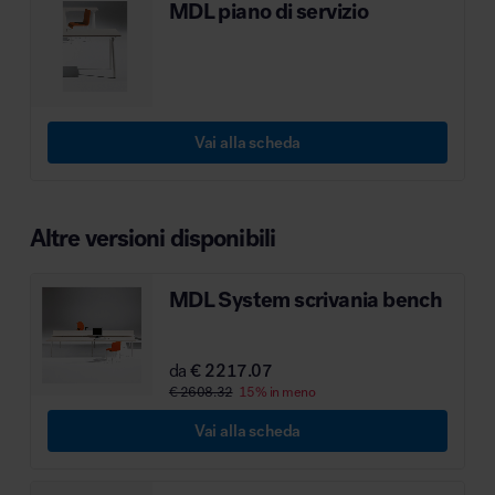
MDL piano di servizio
MillerKnoll
Vai alla scheda
Altre versioni disponibili
MDL System scrivania bench
da
€ 2217.07
€ 2608.32
15% in meno
Vai alla scheda