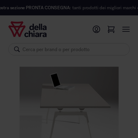
RONTA CONSEGNA:
tanti prodotti dei migliori marchi di design pronti per
Prodotti
Ambienti
Brand
Pronta Consegna
Sedute
Arredi
Arredo area operativa
Pareti divisorie
Comfort acustico
Accessori
Illuminazione