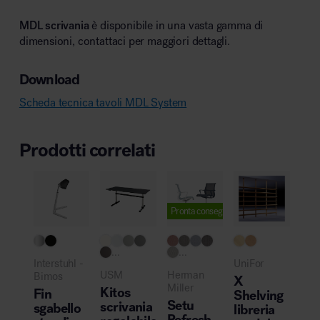
MDL scrivania
è disponibile in una vasta gamma di
dimensioni, contattaci per maggiori dettagli.
Download
Scheda tecnica tavoli MDL System
Prodotti correlati
Pronta consegna
...
...
Interstuhl -
UniFor
USM
Herman
Bimos
X
Miller
Kitos
Fin
Shelving
Setu
scrivania
sgabello
libreria
Refresh