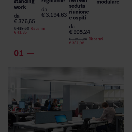
regolabile
standing
modulare
seduta
work
da
riunione
€
3.194,63
da
e ospiti
€
376,65
da
€
418,50
Risparmi
€
905,24
€
41,85
€
1.293,20
Risparmi
€
387,96