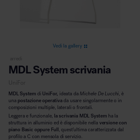
Area riunione e convegni
Vedi la gallery
arredi
MDL System scrivania
Area lounge e attesa
UniFor
MDL System
di
UniFor,
ideata da
Michele De Lucchi
, è
una
postazione operativa
da usare singolarmente o in
composizioni multiple, laterali o frontali.
Leggera e funzionale,
la scrivania MDL System
ha la
Area outdoor
struttura in alluminio ed è disponibile nella
versione con
piano Basic oppure Full
, quest’ultima caratterizzata dal
profilo a C con mensola di servizio.