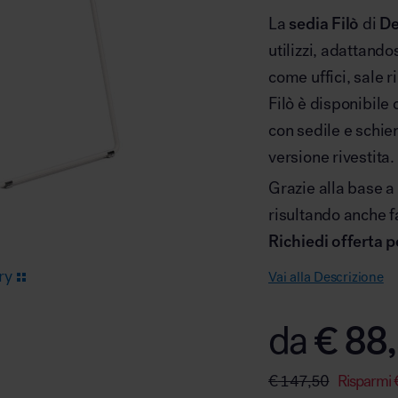
La
sedia Filò
di
De
utilizzi, adattand
Arredo area reception
come uffici, sale r
Filò è disponibile
con sedile e schien
versione rivestita.
Grazie alla base a 
Area break
risultando anche f
Richiedi offerta 
ry
Vai alla Descrizione
€
88,
da
Area kids
€
147,50
Risparmi