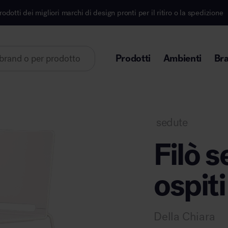
 di design pronti per il ritiro o la spedizione
Iscriv
Prodotti
Ambienti
Br
Lorem ipsum dolor sit amet
sedute
Filò s
ospiti
Area direzionale
Della Chiara