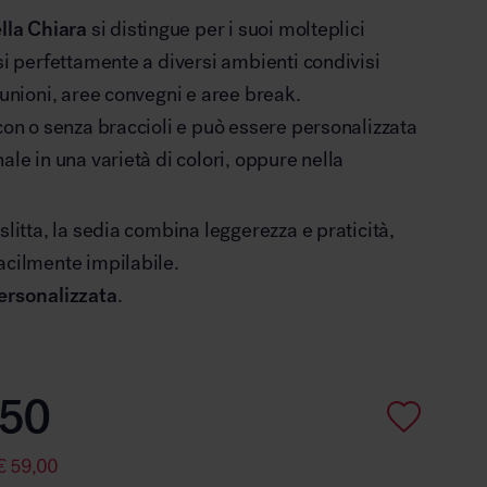
lla Chiara
si distingue per i suoi molteplici
osi perfettamente a diversi ambienti condivisi
iunioni, aree convegni e aree break.
 con o senza braccioli e può essere personalizzata
ale in una varietà di colori, oppure nella
slitta, la sedia combina leggerezza e praticità,
acilmente impilabile.
personalizzata
.
50
€
59,00