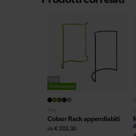
Novità
Pronta consegna
...
Hay
C
Colour Rack appendiabiti
M
d
da
€
202,30