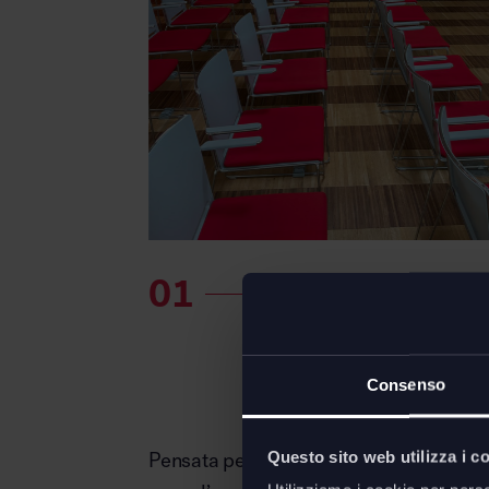
Consenso
Questo sito web utilizza i c
Pensata per arredare la sala riunione, le