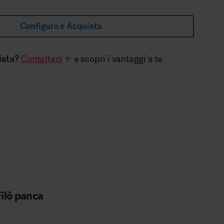
Configura e Acquista
ista?
Contattaci
e scopri i vantaggi a te
ilò panca