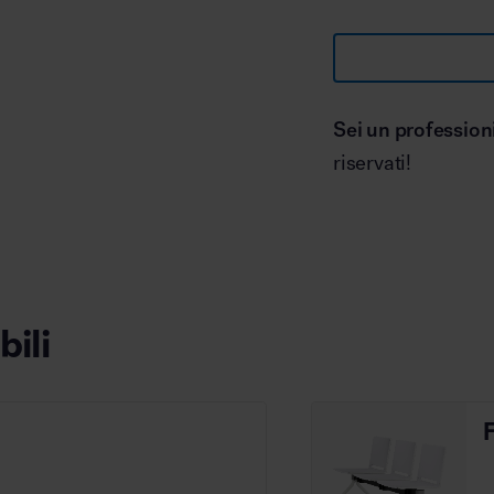
Sei un profession
riservati!
bili
F