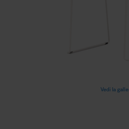
Illuminazione
Area riunione e convegni
Area lounge e attesa
Vedi la galle
MillerKnoll
Area outdoor