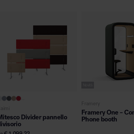
Novità
...
Framery
aimi
Framery One – Co
itesco Divider pannello
Phone booth
ivisorio
da
€
1.099,22