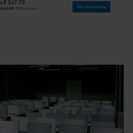
da
€ 317.70
Vai alla scheda
 529.50
40% in meno