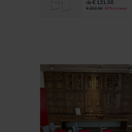
da
€ 121.50
€ 202.50
40% in meno