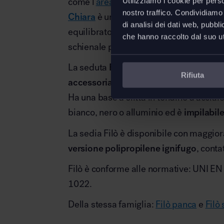
come l’
area convegni
, l’
area break
o la
Utilizziamo i cookie per perso
nostro traffico. Condividiamo 
Chiara
è una sedia caratterizzata da u
di analisi dei dati web, pubbl
equilibrato, che gioca con le combinazio
che hanno raccolto dal suo uti
schienale proposti in polipropilene a vist
La seduta
Filò
è disponibile
con o senz
Rifiuta
accessoriabile con tavoletta scrittoio
.
Ha una base a slitta in tondino d’acciai
bianco, nero o alluminio ed è
impilabile
La sedia Filò è disponibile con maggior
versione polipropilene ignifugo
, conta
Filò è conforme alle normative: UNI E
1022.
Della stessa famiglia:
Filò panca
e
Filò