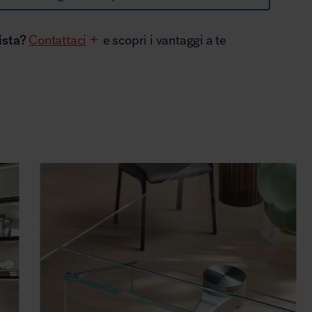
ista?
Contattaci
e scopri i vantaggi a te