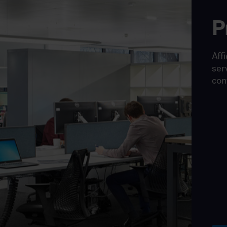
P
Affi
ser
con