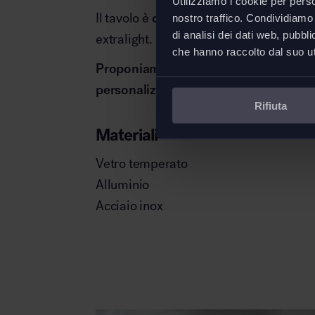
Utilizziamo i cookie per perso
Il tavolo è
disponibile in varie misure
e 
nostro traffico. Condividiamo 
di analisi dei dati web, pubbl
extralight.
che hanno raccolto dal suo uti
Proponiamo alcuni modelli, contattaci
personalizzata.
Rifiuta
Materiali
Vetro temperato
Alluminio
Acciaio inox