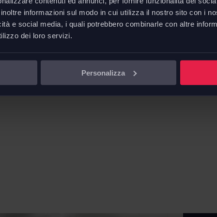
nalizzare contenuti ed annunci, per fornire funzionalità dei socia
su richiesta anche in vetro
inoltre informazioni sul modo in cui utilizza il nostro sito con i 
icità e social media, i quali potrebbero combinarle con altre inform
lizzo dei loro servizi.
 per un’offerta
Personalizza