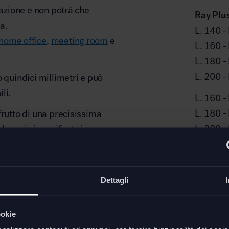
uazione e non potrà che
Ray Plus
a.
L. 140 - 
home office
,
meeting room
e
L. 160 -
L. 180 -
L. 200 -
 quindici millimetri e può
li.
L. 160 -
L. 180 -
frutto di una precisissima
L. 200 -
che qui si manifesta in un
oderne, minimali, la cui
Prolung
rezza e di astrazione.
a funzionale che estetico di Ray
Dettagli
ersione maggiore lo rendono
Downl
nghezza per più di un metro di
Scheda t
ookie