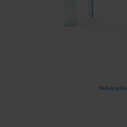
Illuminazione
Area riunione e convegni
Area lounge e attesa
Vedi la galle
MillerKnoll
Area outdoor