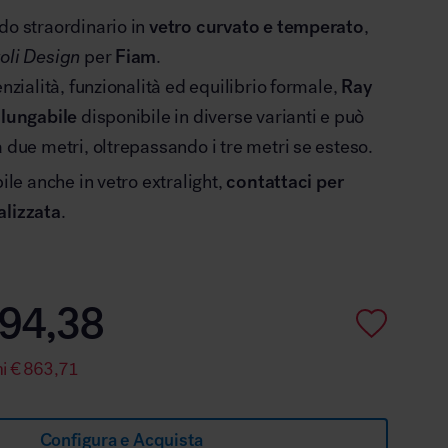
do straordinario in
vetro curvato e temperato
,
oli Design
per
Fiam
.
enzialità, funzionalità ed equilibrio formale,
Ray
llungabile
disponibile in diverse varianti e può
a due metri, oltrepassando i tre metri se esteso.
bile anche in vetro extralight,
contattaci per
alizzata
.
94,38
mi
€
863,71
Configura e Acquista