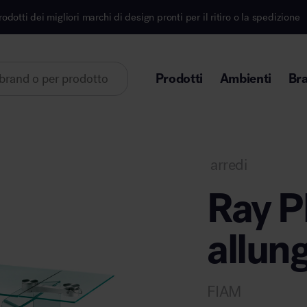
marchi di design pronti per il ritiro o la spedizione
Prodotti
Ambienti
Br
Lorem ipsum dolor sit amet
arredi
Ray P
allun
Area direzionale
FIAM