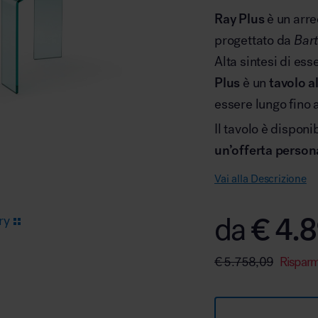
Ray Plus
è un arre
progettato da
Bart
Arredo area reception
Alta sintesi di ess
Plus
è un
tavolo a
essere lungo fino 
Il tavolo è disponi
un’offerta person
Area break
Vai alla Descrizione
€
4.8
da
ry
€
5.758,09
Rispar
Area kids