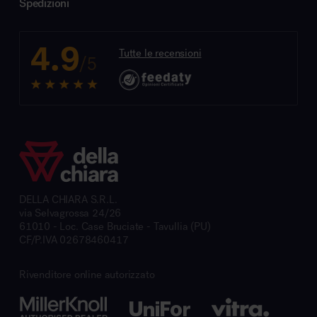
Spedizioni
4.9
Tutte le recensioni
/5
DELLA CHIARA S.R.L.
via Selvagrossa 24/26
61010 - Loc. Case Bruciate - Tavullia (PU)
CF/P.IVA 02678460417
Rivenditore online autorizzato