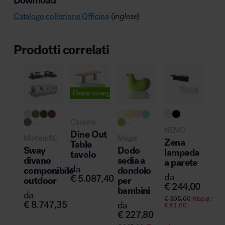
Download
Catalogo collezione Officina
(
inglese
)
Prodotti correlati
Pronta consegna
Novi
...
Cassina
...
..
NEMO
Dine Out
Molteni&C
Magis
Del
Zena
Table
Chi
Sway
Dodo
lampada
tavolo
Lib
divano
sedia a
a parete
sed
da
componibile
dondolo
da
€
5.087,40
riu
outdoor
per
€
244,00
e o
bambini
da
€
305,00
Risparmi
da
€
8.747,35
da
€
61,00
€
1
€
227,80