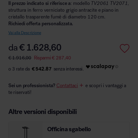
Il prezzo indicato si riferisce a
: modello
TV2061 TV2071,
struttura in ferro verniciato grigio antracite e piano in
cristallo trasparente fumè di diametro 120 cm.
Richiedi offerta personalizzata.
Area hospitality
Vai alla Descrizione
da
€
1.628,60
€
1.916,00
Risparmi
€
287,40
€ 542.87
Sei un professionista?
Contattaci
e scopri i vantaggi a
te riservati!
Altre versioni disponibili
Officina sgabello