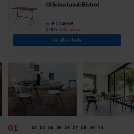
Officina tavoli Bistrot
da
€ 1146.65
€ 1349
15% in meno
Vai alla scheda