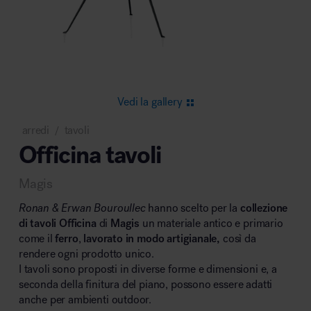
Area riunione e convegni
Vedi la gallery
arredi
tavoli
/
Officina tavoli
Area lounge e attesa
Magis
Ronan & Erwan Bouroullec
hanno scelto per la
collezione
di tavoli Officina
di
Magis
un materiale antico e primario
come il
ferro
,
lavorato in modo artigianale,
così da
rendere ogni prodotto unico.
Area outdoor
I tavoli sono proposti in diverse forme e dimensioni e, a
seconda della finitura del piano, possono essere adatti
anche per ambienti outdoor.