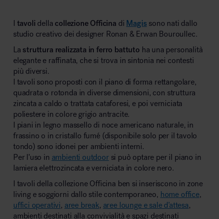
I
tavoli
della
collezione Officina
di
Magis
sono nati dallo
studio creativo dei designer Ronan & Erwan Bouroullec.
La
struttura realizzata in ferro battuto
ha una personalità
elegante e raffinata, che si trova in sintonia nei contesti
più diversi.
I tavoli sono proposti con il piano di forma rettangolare,
quadrata o rotonda in diverse dimensioni, con struttura
zincata a caldo o trattata cataforesi, e poi verniciata
poliestere in colore grigio antracite.
I piani in legno massello di noce americano naturale, in
frassino o in cristallo fumé (disponibile solo per il tavolo
tondo) sono idonei per ambienti interni.
Per l’uso in
ambienti outdoor
si può optare per il piano in
lamiera elettrozincata e verniciata in colore nero.
I tavoli della collezione Officina ben si inseriscono in zone
living e soggiorni dallo stile contemporaneo,
home office
,
uffici operativi
,
aree break
,
aree lounge e sale d’attesa
,
ambienti destinati alla convivialità e spazi destinati