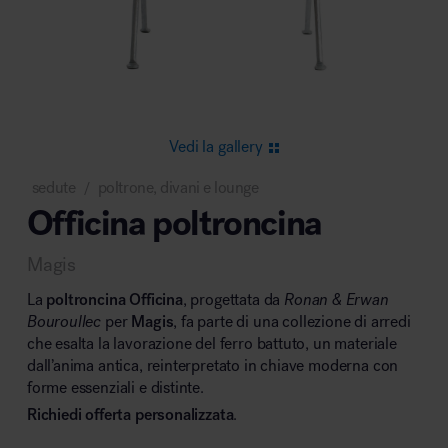
Area riunione e convegni
Vedi la gallery
sedute
poltrone, divani e lounge
/
Officina poltroncina
Area lounge e attesa
Magis
La
poltroncina Officina
, progettata da
Ronan & Erwan
Bouroullec
per
Magis
, fa parte di una collezione di arredi
che esalta la lavorazione del ferro battuto, un materiale
dall’anima antica, reinterpretato in chiave moderna con
Area outdoor
forme essenziali e distinte.
Richiedi offerta personalizzata
.