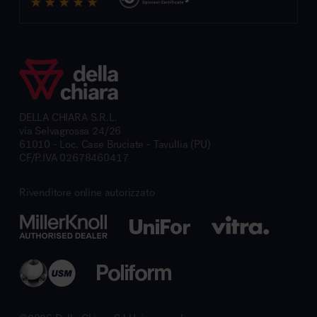
DELLA CHIARA S.R.L.
via Selvagrossa 24/26
61010 - Loc. Case Bruciate - Tavullia (PU)
CF/P.IVA 02678460417
Rivenditore online autorizzato