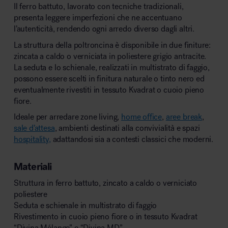
Il ferro battuto, lavorato con tecniche tradizionali,
presenta leggere imperfezioni che ne accentuano
l’autenticità, rendendo ogni arredo diverso dagli altri.
La struttura della poltroncina è disponibile in due finiture:
zincata a caldo o verniciata in poliestere grigio antracite.
La seduta e lo schienale, realizzati in multistrato di faggio,
possono essere scelti in finitura naturale o tinto nero ed
eventualmente rivestiti in tessuto Kvadrat o cuoio pieno
fiore.
Ideale per arredare zone living,
home office
,
aree break
,
sale d’attesa
, ambienti destinati alla convivialità e spazi
hospitality,
adattandosi sia a contesti classici che moderni.
Materiali
Struttura in ferro battuto, zincato a caldo o verniciato
poliestere
Seduta e schienale in multistrato di faggio
Rivestimento in cuoio pieno fiore o in tessuto Kvadrat
“Divina Mélange” e “Divina MD”