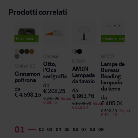
Prodotti correlati
Pronta consegna
Pronta consegna
...
Danese
NEMO
..
NEMO
Otto,
Lampe de
Molteni&C
muu
AM1N
l’Oca
Bureau
Cinnamon
Osl
Lampada
serigrafia
Reading
poltrona
Cha
da tavolo
lampada
da
sed
da terra
da
da
€
208,25
€
4.598,15
da
€
863,76
da
€
245,00
Risparmi
€
6
€
405,04
€
36,75
€
1.079,70
Risparmi
€
215,94
€
78
€
506,30
Risparmi
€
11
€
101,26