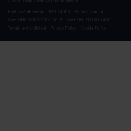
©2026 Della Chiara Srl Unipersonale
Politica Ambientale
PAS 24000
Politica Qualità
Cert. UNI EN ISO 9001:2015
Cert. UNI EN ISO 14001
Termini e Condizioni
Privacy Policy
Cookie Policy