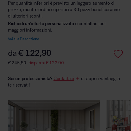
Per quantità inferiori è previsto un leggero aumento di
prezzo, mentre ordini superiori a 30 pezzi beneficeranno
di ulteriori sconti.
Richiedi un’offerta personalizzata
o contattaci per
Area hospitality
maggiori informazioni.
Vai alla Descrizione
da
€
122,90
€
245,80
Risparmi
€
122,90
Sei un professionista?
Contattaci
e scopri i vantaggi a
te riservati!