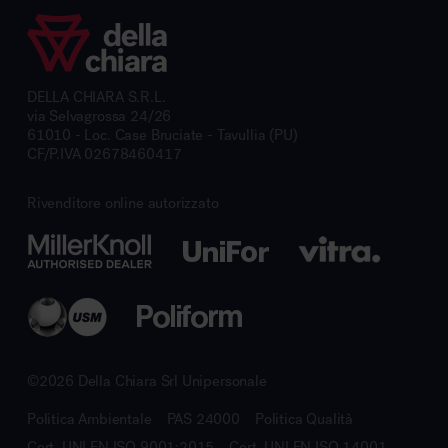
DELLA CHIARA S.R.L.
via Selvagrossa 24/26
61010 - Loc. Case Bruciate - Tavullia (PU)
CF/P.IVA 02678460417
Rivenditore online autorizzato
©2026 Della Chiara Srl Unipersonale
Politica Ambientale
PAS 24000
Politica Qualità
Cert. UNI EN ISO 9001:2015
Cert. UNI EN ISO 14001