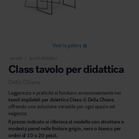
Area riunione e convegni
Vedi la gallery
arredi
tavoli didattici
/
Class tavolo per didattica
Area lounge e attesa
Della Chiara
Leggerezza e praticità si fondono armoniosamente nei
tavoli impilabili per didattica Class
di
Della Chiara
,
offrendo una soluzione versatile per ogni spazio ed
esigenza.
Area outdoor
Il prezzo indicato si riferisce al modello con struttura e
modesty panel nelle finiture grigio, nero o bianco per
ordini di 10 o 20 pezzi.