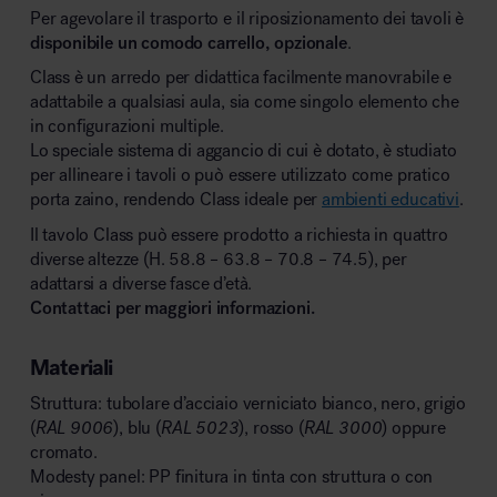
Per agevolare il trasporto e il riposizionamento dei tavoli è
disponibile un comodo carrello, opzionale
.
Class è un arredo per didattica facilmente manovrabile e
adattabile a qualsiasi aula, sia come singolo elemento che
in configurazioni multiple.
Lo speciale sistema di aggancio di cui è dotato, è studiato
per allineare i tavoli o può essere utilizzato come pratico
porta zaino, rendendo Class ideale per
ambienti educativi
.
Il tavolo Class può essere prodotto a richiesta in quattro
diverse altezze (H. 58.8 – 63.8 – 70.8 – 74.5), per
adattarsi a diverse fasce d’età.
Contattaci per maggiori informazioni.
Materiali
Struttura: tubolare d’acciaio verniciato bianco, nero, grigio
(
RAL 9006
), blu (
RAL 5023
), rosso (
RAL 3000
) oppure
cromato.
Modesty panel: PP finitura in tinta con struttura o con