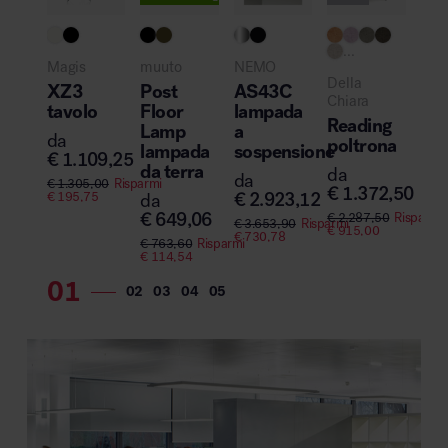
...
Zan
Magis
muuto
NEMO
Se
Della
XZ3
Post
AS43C
po
Chiara
tavolo
Floor
lampada
Reading
da
Lamp
a
da
€
4
poltrona
lampada
sospensione
€
1.109,25
da terra
€
59
da
da
€
10
€
1.305,00
Risparmi
€
1.372,50
€
2.923,12
€
195,75
da
€
649,06
€
2.287,50
Risparmi
€
3.653,90
Risparmi
€
915,00
€
730,78
€
763,60
Risparmi
€
114,54