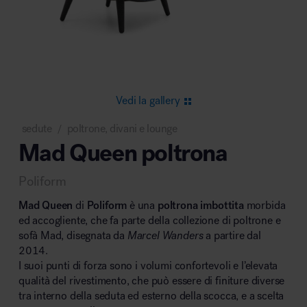
Area riunione e convegni
Vedi la gallery
sedute
poltrone, divani e lounge
/
Mad Queen poltrona
Area lounge e attesa
Poliform
Mad Queen
di
Poliform
è una
poltrona imbottita
morbida
ed accogliente, che fa parte della collezione di poltrone e
sofà Mad, disegnata da
Marcel Wanders
a partire dal
2014.
Area outdoor
I suoi punti di forza sono i volumi confortevoli e l’elevata
qualità del rivestimento, che può essere di finiture diverse
tra interno della seduta ed esterno della scocca, e a scelta