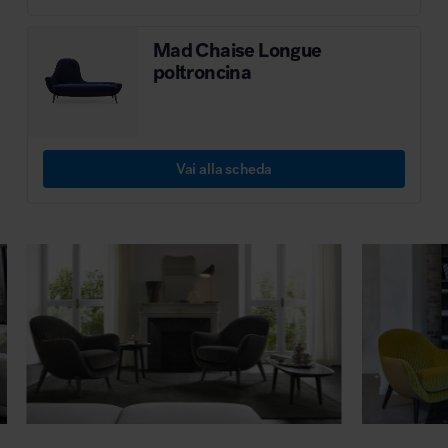
MillerKnoll
Mad Chaise Longue
poltroncina
Vai alla scheda