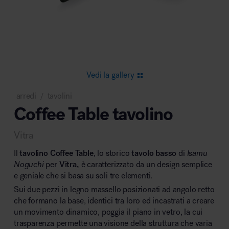
Area riunione e convegni
Vedi la gallery
arredi
tavolini
/
Coffee Table tavolino
Area lounge e attesa
Vitra
Il
tavolino Coffee Table
, lo storico
tavolo basso
di
Isamu
Noguchi
per
Vitra,
è caratterizzato da un design semplice
e geniale che si basa su soli tre elementi.
Sui due pezzi in legno massello posizionati ad angolo retto
Area outdoor
che formano la base, identici tra loro ed incastrati a creare
un movimento dinamico, poggia il piano in vetro, la cui
trasparenza permette una visione della struttura che varia