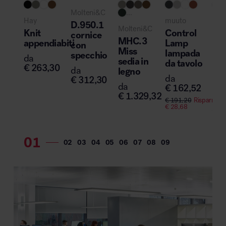
Molteni&C
...
Hay
muuto
muu
D.950.1
Molteni&C
Knit
Control
Fib
cornice
MHC.3
appendiabiti
Lamp
sto
con
Miss
lampada
sga
specchio
da
sedia in
da tavolo
ga
€
263,30
da
legno
leg
da
€
312,30
da
€
162,52
da
€
1.329,32
€
3
€
191,20
Risparmi
€
28,68
€
46
€
70