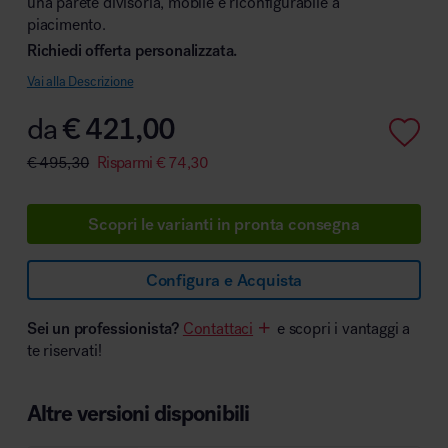
una parete divisoria, mobile e riconfigurabile a
piacimento.
Richiedi offerta personalizzata.
Vai alla Descrizione
Area hospitality
da
€
421,00
€
495,30
Risparmi
€
74,30
Scopri le varianti in pronta consegna
Configura e Acquista
Sei un professionista?
Contattaci
e scopri i vantaggi a
te riservati!
Altre versioni disponibili