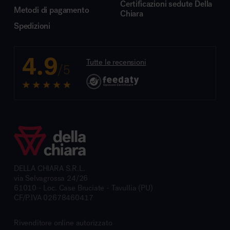
Certificazioni sedute Della
Metodi di pagamento
Chiara
Spedizioni
4.9
Tutte le recensioni
/5
DELLA CHIARA S.R.L.
via Selvagrossa 24/26
61010 - Loc. Case Bruciate - Tavullia (PU)
CF/P.IVA 02678460417
Rivenditore online autorizzato