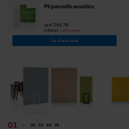
Pli pannello acustico
MillerKnoll
da
€ 245.78
€ 289.15
15% in meno
Vai alla scheda