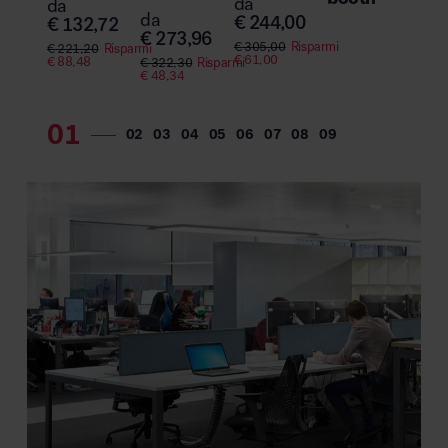
da
da
€
1
da
€
244,00
€
132,72
€
273,96
€
2.
€
305,00
Risparmi
€
221,20
Risparmi
€
40
€
61,00
€
88,48
€
322,30
Risparmi
€
48,34