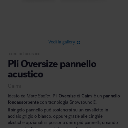
Area riunione e convegni
Vedi la gallery
comfort acustico
Pli Oversize pannello
Area lounge e attesa
acustico
Caimi
Ideato da
Marc Sadler
,
Pli Oversize
di
Caimi
è un
pannello
fonoassorbente
con tecnologia Snowsound
®
.
Il singolo pannello può sostenersi su un cavalletto in
Area outdoor
acciaio grigio o bianco, oppure grazie alle cinghie
elastiche opzionali si possono unire più pannelli, creando