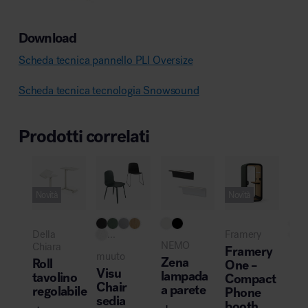
Download
Scheda tecnica pannello PLI Oversize
Scheda tecnica tecnologia Snowsound
Prodotti correlati
Novità
Novità
Della
...
Framery
..
NEMO
Chiara
Framery
muuto
Zan
Zena
Roll
One –
Visu
Ca
lampada
tavolino
Compact
Chair
scr
a parete
regolabile
Phone
sedia
booth
da