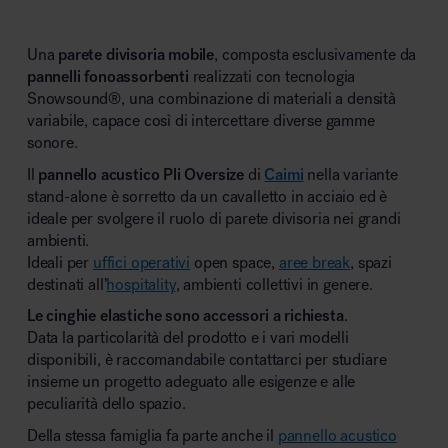
Una
parete divisoria mobile
, composta esclusivamente da
pannelli fonoassorbenti
realizzati con tecnologia
Snowsound®, una combinazione di materiali a densità
variabile, capace così di intercettare diverse gamme
sonore.
Il
pannello acustico Pli Oversize
di
Caimi
nella variante
stand-alone è sorretto da un cavalletto in acciaio ed è
ideale per svolgere il ruolo di parete divisoria nei grandi
ambienti.
Ideali per
uffici operativi
open space,
aree break
, spazi
destinati all’
hospitality
, ambienti collettivi in genere.
Le cinghie elastiche sono accessori a richiesta
.
Data la particolarità del prodotto e i vari modelli
disponibili, è raccomandabile contattarci per studiare
insieme un progetto adeguato alle esigenze e alle
peculiarità dello spazio.
Della stessa famiglia fa parte anche il
pannello acustico