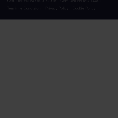
Cert. UNI EN ISO 9001:2015
Cert. UNI EN ISO 14001
Termini e Condizioni
Privacy Policy
Cookie Policy