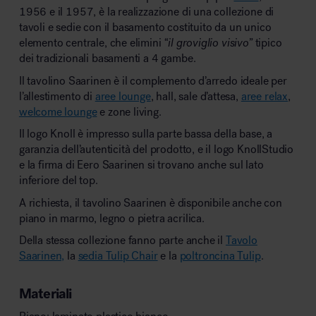
1956 e il 1957, è la realizzazione di una collezione di
tavoli e sedie con il basamento costituito da un unico
elemento centrale, che elimini
“il groviglio visivo”
tipico
dei tradizionali basamenti a 4 gambe.
Il tavolino Saarinen è il complemento d’arredo ideale per
l’allestimento di
aree lounge
, hall, sale d’attesa,
aree relax
,
welcome lounge
e zone living.
Il logo Knoll è impresso sulla parte bassa della base, a
garanzia dell’autenticità del prodotto, e il logo KnollStudio
e la firma di Eero Saarinen si trovano anche sul lato
inferiore del top.‎
A richiesta, il tavolino Saarinen è disponibile anche con
piano in marmo, legno o pietra acrilica.
Della stessa collezione fanno parte anche il
Tavolo
Saarinen,
la
sedia Tulip Chair
e la
poltroncina Tulip
.
Materiali