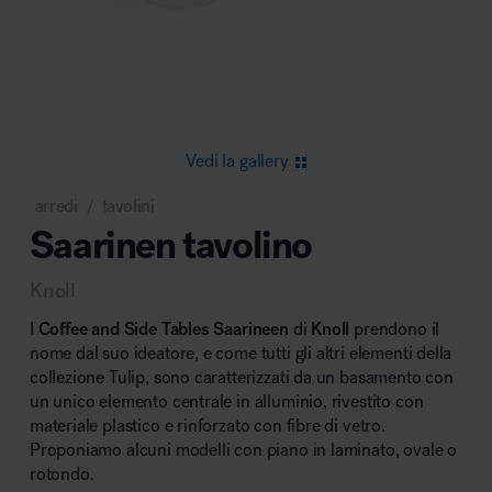
Area riunione e convegni
Vedi la gallery
arredi
tavolini
/
Saarinen tavolino
Area lounge e attesa
Knoll
I
Coffee and Side Tables Saarineen
di
Knoll
prendono il
nome dal suo ideatore, e come tutti gli altri elementi della
collezione Tulip, sono caratterizzati da un basamento con
un unico elemento centrale in alluminio, rivestito con
Area outdoor
materiale plastico e rinforzato con fibre di vetro.
Proponiamo alcuni modelli con piano in laminato, ovale o
rotondo.