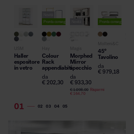
Novità
Pronta consegna
Novità
Pronta consegna
...
...
...
..
Molteni&C
USM
Hay
Magis
Cas
45°
Haller
Colour
Morphed
Le
Tavolino
espositore
Rack
Mirror
sed
da
in vetro
appendiabiti
specchio
leg
€
979,18
da
da
da
€
202,30
€
933,30
€
9
€
1.098,00
Risparmi
€
164,70