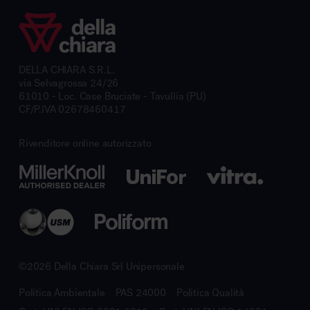
DELLA CHIARA S.R.L.
via Selvagrossa 24/26
61010 - Loc. Case Bruciate - Tavullia (PU)
CF/P.IVA 02678460417
Rivenditore online autorizzato
©2026 Della Chiara Srl Unipersonale
Politica Ambientale
PAS 24000
Politica Qualità