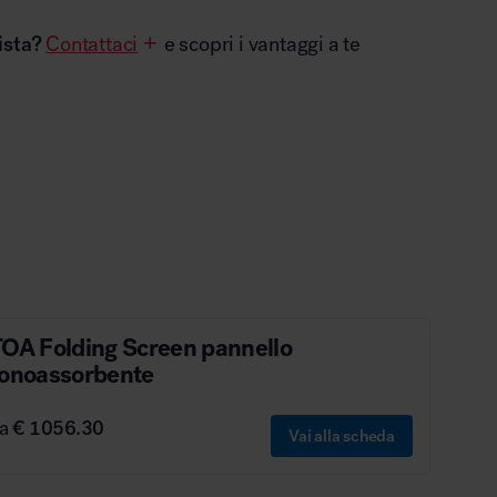
ista?
Contattaci
e scopri i vantaggi a te
TOA Folding Screen pannello
fonoassorbente
da
€ 1056.30
Vai alla scheda