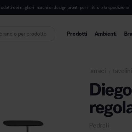
 di design pronti per il ritiro o la spedizione
Iscriv
Prodotti
Ambienti
Br
Lorem ipsum dolor sit amet
arredi
tavolini
/
Diego
regol
Area direzionale
Pedrali