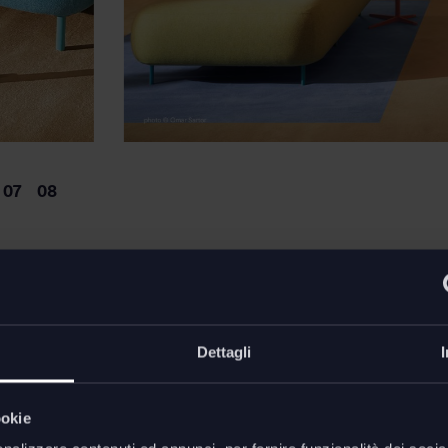
Dimens
avolino Diego
di
Pedrali
Dettagli
promettere la leggerezza e la
ookie
e anteriori asimmetriche,