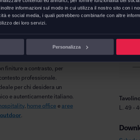
nalizzare contenuti ed annunci, per fornire funzionalità dei socia
trone e divani, offrendo una
inoltre informazioni sul modo in cui utilizza il nostro sito con i 
 informale, meeting veloci o
icità e social media, i quali potrebbero combinarle con altre inform
 comfort.
lizzo dei loro servizi.
la intuitiva, per adattare il
semplicità.
Personalizza
e con bordi arrotondati, è
 finiture a contrasto, per
contesto professionale.
ideale per chi desidera un
co e autenticamente italiano.
Tavolino
hospitality
,
home office
e
aree
L. 49 - 
 outdoor
.
Downl