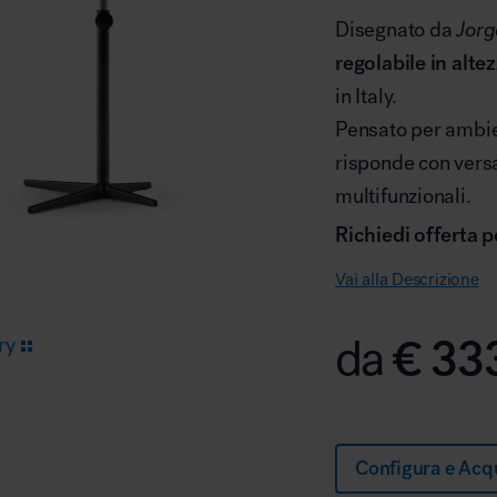
Disegnato da
Jorg
regolabile in alte
Arredo area reception
in Italy.
Pensato per ambien
risponde con versa
multifunzionali.
Richiedi offerta p
Area break
Vai alla Descrizione
€
33
da
ry
Area kids
Configura e Acq