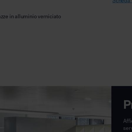
Scheda t
zze in alluminio verniciato
P
Affi
ser