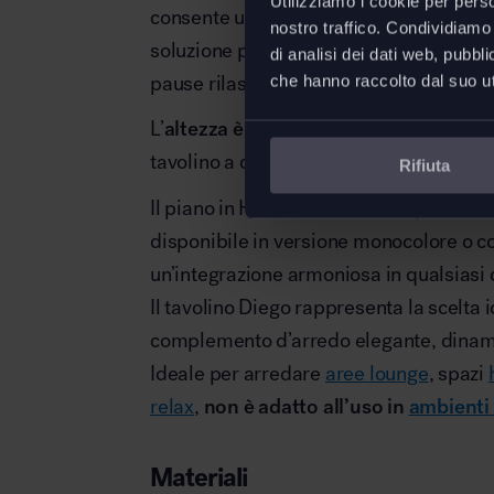
Utilizziamo i cookie per perso
consente un accostamento agevole a pol
nostro traffico. Condividiamo 
soluzione pratica per momenti di lavoro
di analisi dei dati web, pubbl
pause rilassanti, sempre nel segno del
che hanno raccolto dal suo uti
L’
altezza è regolabile
tramite una manopo
tavolino a diverse situazioni d’uso con 
Rifiuta
Il piano in HPL, dalla forma trapezoidal
disponibile in versione monocolore o con
un’integrazione armoniosa in qualsiasi 
Il tavolino Diego rappresenta la scelta 
complemento d’arredo elegante, dinami
Ideale per arredare
aree lounge
, spazi
relax
,
non è adatto all’uso in
ambienti
Materiali