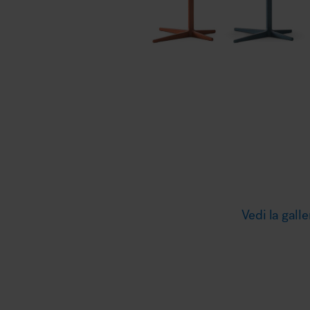
Illuminazione
Area riunione e convegni
Area lounge e attesa
Vedi la galle
MillerKnoll
Area outdoor