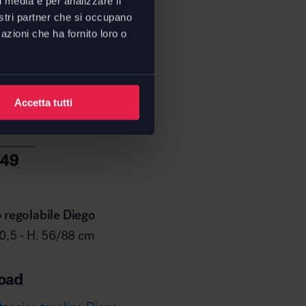
l media e per analizzare il
nostri partner che si occupano
azioni che ha fornito loro o
Accetta tutti
 regolabile Diego
40,5 - H. 56/88 cm
oad