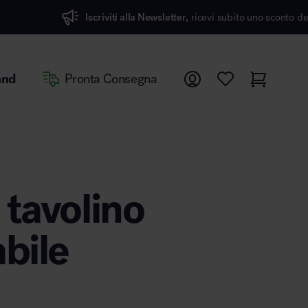
iti alla Newsletter,
ricevi subito uno sconto del 7%
and
Pronta Consegna
 tavolino
abile