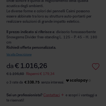
onde sonore e quindi al miglioramento della qualità
acustica degli ambienti.
Le diverse forme e colori dei pannelli Caimi possono
essere abbinate tra loro su strutture auto-portanti per
realizzare soluzioni di grande impatto estetico.
Area hospitality
Il prezzo indicato si riferisce a
: divisorio fonoassorbente
Snowgems Divider free-standing L. 125 – P. 45 – H. 180
cm
Richiedi offerta personalizzata.
Vai alla Descrizione
da
€
1.016,26
€
1.195,60
Risparmi
€
179,34
€ 338.75
Sei un professionista?
Contattaci
e scopri i vantaggi a
te riservati!