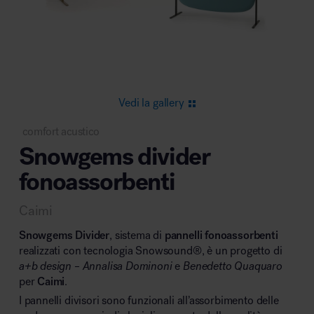
Area riunione e convegni
Vedi la gallery
comfort acustico
Snowgems divider
Area lounge e attesa
fonoassorbenti
Caimi
Snowgems Divider
, sistema di
pannelli fonoassorbenti
realizzati con tecnologia Snowsound
®
, è un progetto di
a+b design
–
Annalisa Dominoni
e
Benedetto Quaquaro
Area outdoor
per
Caimi
.
I pannelli divisori sono funzionali all’assorbimento delle