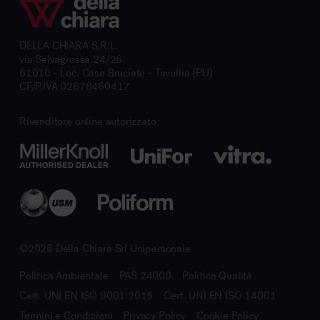
DELLA CHIARA S.R.L.
via Selvagrossa 24/26
61010 - Loc. Case Bruciate - Tavullia (PU)
CF/P.IVA 02678460417
Rivenditore online autorizzato
©2026 Della Chiara Srl Unipersonale
Politica Ambientale
PAS 24000
Politica Qualità
Cert. UNI EN ISO 9001:2015
Cert. UNI EN ISO 14001
Termini e Condizioni
Privacy Policy
Cookie Policy