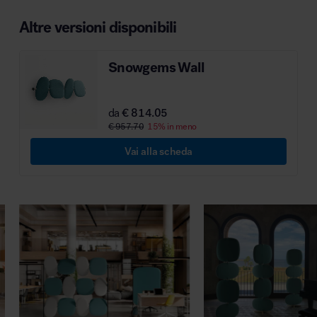
MillerKnoll
Altre versioni disponibili
Snowgems Wall
da
€ 814.05
€ 957.70
15% in meno
Vai alla scheda