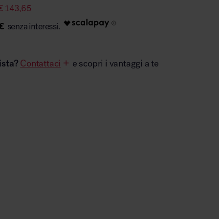
€
143,65
€
ista?
Contattaci
e scopri i vantaggi a te