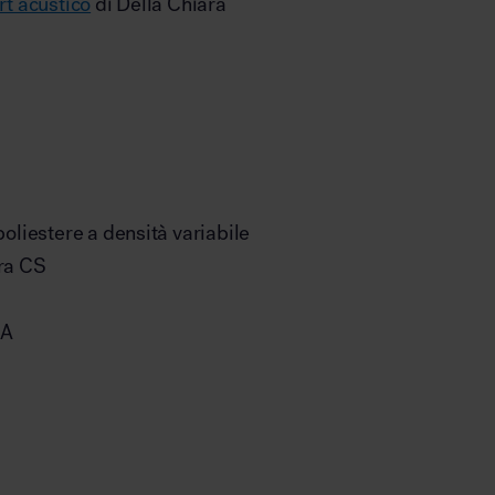
rt acustico
di Della Chiara
poliestere a densità variabile
ira CS
 A