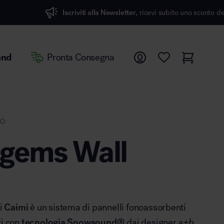
iviti alla Newsletter,
ricevi subito uno sconto del 7%
and
Pronta Consegna
co
gems Wall
i
Caimi
è un sistema di pannelli fonoassorbenti
ti con
tecnologia Snowsound
®
dai designer
a+b