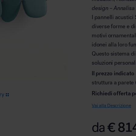
design
–
Annalisa
I pannelli acustici
Arredo area reception
diverse forme e d
motivi ornamental
idonei alla loro fu
Questo sistema di
soluzioni personali
Area break
Il prezzo indicat
struttura a parete
Richiedi offerta p
ry
Vai alla Descrizione
Area kids
€
81
da