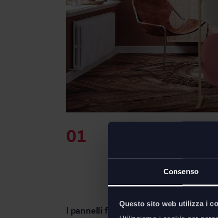
Consenso
Questo sito web utilizza i c
I
pannelli fonoassorbenti modulari S