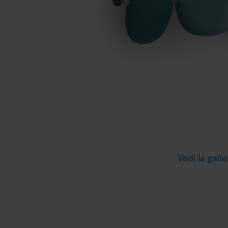
Illuminazione
Area riunione e convegni
Area lounge e attesa
Vedi la galle
MillerKnoll
Area outdoor