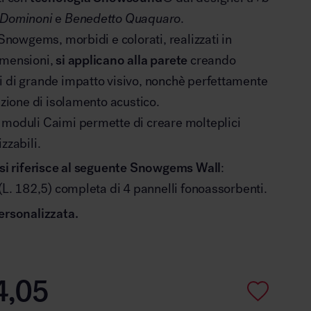
 Dominoni
e
Benedetto Quaquaro
.
 Snowgems, morbidi e colorati, realizzati in
imensioni,
si applicano alla parete
creando
i di grande impatto visivo, nonchè perfettamente
nzione di isolamento acustico.
 moduli Caimi permette di creare molteplici
zzabili.
o si riferisce al seguente Snowgems Wall
:
 (L. 182,5) completa di 4 pannelli fonoassorbenti.
ersonalizzata.
4,05