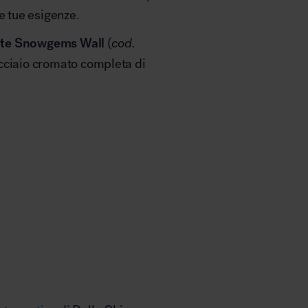
e tue esigenze.
uente Snowgems Wall
(
cod.
 acciaio cromato completa di