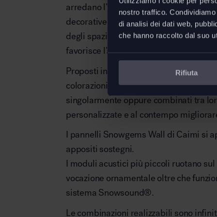
Utilizziamo i cookie per perso
arredano l’ufficio e gli ambienti di lavor
nostro traffico. Condividiamo 
decorative, e contribuiscono al miglior
di analisi dei dati web, pubbl
degli spazi condivisi grazie alla tecno
che hanno raccolto dal suo uti
favorisce l’assorbimento dei rumori.
Proposti in quattro diverse dimensioni 
Rifiuta
colorazioni, i moduli fonoassorbenti a p
singolarmente oppure combinati tra loro
personalizzate e al contempo migliorare
I pannelli Snowgems Wall di Caimi si ap
appositi sostegni.
I moduli acustici più piccoli ruotano su
vocazione ornamentale oltre che funzion
sistema Snowsound
®
.
Le combinazioni realizzabili sono infinit