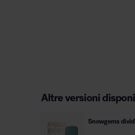
Area hospitality
Altre versioni disponi
Snowgems divide