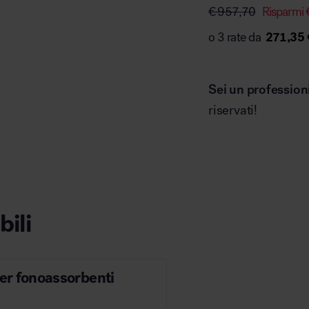
€
957,70
Risparmi
271,35 
Sei un profession
riservati!
bili
r fonoassorbenti