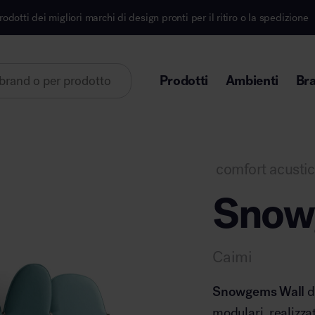
hi di design pronti per il ritiro o la spedizione
Iscr
Prodotti
Ambienti
Br
Lorem ipsum dolor sit amet
comfort acusti
Snow
Area direzionale
Caimi
Snowgems Wall
d
modulari, realizza