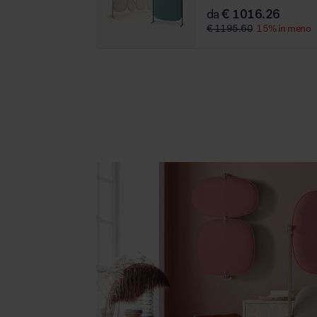
da
€ 1016.26
€ 1195.60
15% in meno