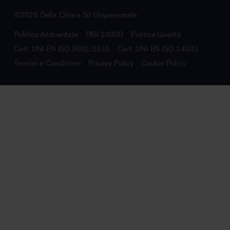
©2026 Della Chiara Srl Unipersonale
Politica Ambientale
PAS 24000
Politica Qualità
Cert. UNI EN ISO 9001:2015
Cert. UNI EN ISO 14001
Termini e Condizioni
Privacy Policy
Cookie Policy