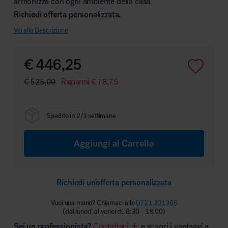
armonizza con ogni ambiente della casa.
Richiedi offerta personalizzata.
Vai alla Descrizione
Area hospitality
€
446,25
€
525,00
Risparmi
€
78,75
Spedito in 2/3 settimane
Aggiungi al Carrello
Richiedi un'offerta personalizzata
Vuoi una mano? Chiamaci allo
0721 201366
(dal lunedì al venerdì, 8:30 - 18:00)
Sei un professionista?
Contattaci
e scopri i vantaggi a