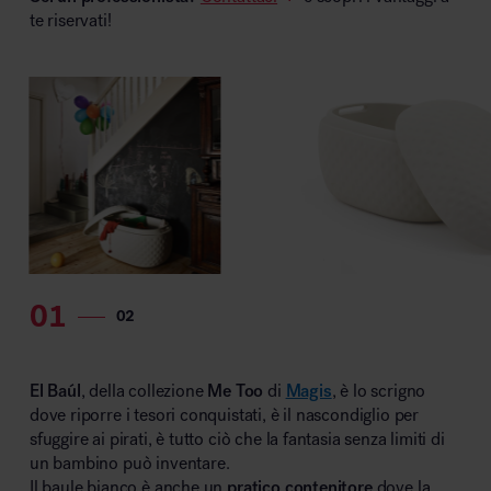
te riservati!
MillerKnoll
El Baúl
, della collezione
Me Too
di
Magis
, è lo scrigno
dove riporre i tesori conquistati, è il nascondiglio per
sfuggire ai pirati, è tutto ciò che la fantasia senza limiti di
un bambino può inventare.
Il baule bianco è anche un
pratico contenitore
dove la