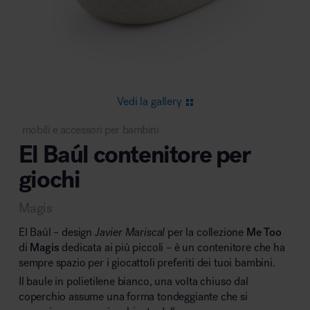
Area riunione e convegni
Vedi la gallery
mobili e accessori per bambini
El Baúl contenitore per
Area lounge e attesa
giochi
Magis
El Baúl – design
Javier Mariscal
per la collezione
Me Too
di
Magis
dedicata ai più piccoli – è un contenitore che ha
sempre spazio per i giocattoli preferiti dei tuoi bambini.
Area outdoor
Il baule in polietilene bianco, una volta chiuso dal
coperchio assume una forma tondeggiante che si