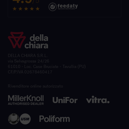
/5
DELLA CHIARA S.R.L.
via Selvagrossa 24/26
61010 - Loc. Case Bruciate - Tavullia (PU)
CF/P.IVA 02678460417
Rivenditore online autorizzato