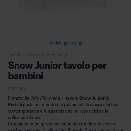
Area riunione e convegni
Vedi la gallery
mobili e accessori per bambini
Snow Junior tavolo per
Area lounge e attesa
bambini
Pedrali
Firmato da
Odo Fioravanti
, il
tavolo Snow Junior
di
Pedrali
porta nel mondo dei più piccoli la stessa estetica
contemporanea e funzionale che ha reso celebre la
Area outdoor
collezione Snow.
Con piano in polipropilene caricato con fibra di vetro e
gambe in estruso di alluminio, il tavolo Snow Junior 301 è