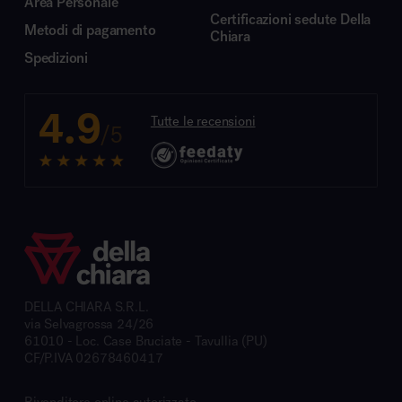
Area Personale
Certificazioni sedute Della
Metodi di pagamento
Chiara
Spedizioni
4.9
Tutte le recensioni
/5
DELLA CHIARA S.R.L.
via Selvagrossa 24/26
61010 - Loc. Case Bruciate - Tavullia (PU)
CF/P.IVA 02678460417
Rivenditore online autorizzato