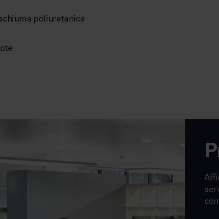
 schiuma poliuretanica
uote
P
Affi
ser
con