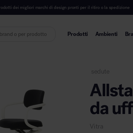
archi di design pronti per il ritiro o la spedizione
I
Prodotti
Ambienti
Br
Lorem ipsum dolor sit amet
sedute
Allsta
da uff
Area direzionale
Vitra