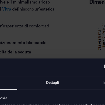
Dimens
sive e il minimalismo arioso
i
Vitra
definiscono un’estetica
un’esperienza di comfort ad
sizionamento bloccabile
dità della seduta
L. 61 - 
are il corpo durante le
Dettagli
Downl
tegno dinamico e libertà di
Scheda t
ookie
Istruzion
 di finiture e combinazioni