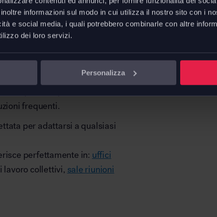
nalizzare contenuti ed annunci, per fornire funzionalità dei socia
enale e braccioli.
inoltre informazioni sul modo in cui utilizza il nostro sito con i 
icità e social media, i quali potrebbero combinarle con altre inform
ermettono di enfatizzare
lizzo dei loro servizi.
pop e creativa del progetto.
à dei materiali e la
Personalizza
i vita contribuiscono ad una
odotto pensato per durare nel
zioni frequenti.
tata per adattarsi a qualsiasi
nserisce perfettamente in:
uffici
 lavoro collettivi,
sale riunioni