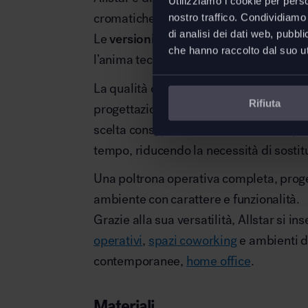
Utilizziamo i cookie per perso
cromatiche che coinvolgono sedile, schi
nostro traffico. Condividiamo 
di analisi dei dati web, pubbl
Le
versioni in tessuto, pelle o bicolor
p
che hanno raccolto dal suo uti
l’anima tecnica oppure l’attitudine più 
La qualità costruttiva Vitra, la durabilit
Rifiuta
progettazione orientata al lungo ciclo d
scelta consapevole e sostenibile: un pr
tempo, riducendo la necessità di sostitu
Una poltrona operativa completa, proget
ambiente con carattere e funzionalità.
Grazie alla sua versatilità, Allstar si i
operativi
,
spazi coworking
e ambienti di
contemporanee,
home office
.
Materiali