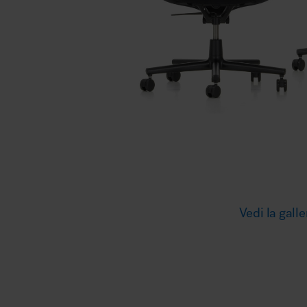
Illuminazione
Area riunione e convegni
Area lounge e attesa
Vedi la galle
MillerKnoll
Area outdoor