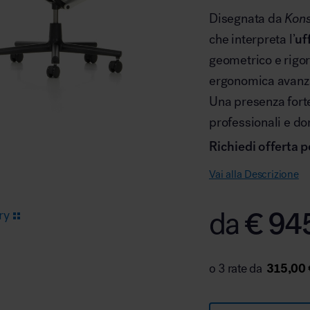
Disegnata da
Kons
che interpreta l’
uf
Arredo area reception
geometrico e rigor
ergonomica avanz
Una presenza forte
professionali e do
Richiedi offerta p
Area break
Vai alla Descrizione
€
94
da
ry
315,00 
Area kids