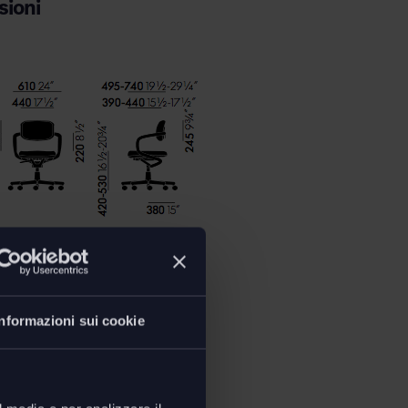
ioni
P. 49,5/74 - H.78,5/ 95,5 cm
Informazioni sui cookie
oad
ecnica Allstar sedia ufficio
i per l'uso sedia Allstar