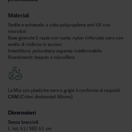
Materiali
Sedile e schienale: a vista polipropilene anti UV con
microfori
Base girevole 5 razze con ruote: nylon rinforzato nero con
anello di rinforzo in acciaio
Imbottitura: poliuretano espanso indeformabile
Rivestimenti: tessuto o microfibra
La Mia con plastiche nere o grigie è conforme ai requisiti
CAM
(
Criteri Ambientali Minimi
).
Dimensioni
Senza braccioli
L. tot. 51/ SED 51 cm