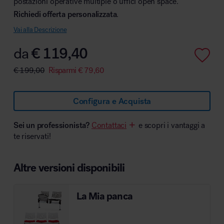
postazioni operative multiple o uffici open space.
Richiedi offerta personalizzata
.
Vai alla Descrizione
da
€
119,40
Area hospitality
€
199,00
Risparmi
€
79,60
Configura e Acquista
Sei un professionista?
Contattaci
e scopri i vantaggi a
te riservati!
Altre versioni disponibili
La Mia panca