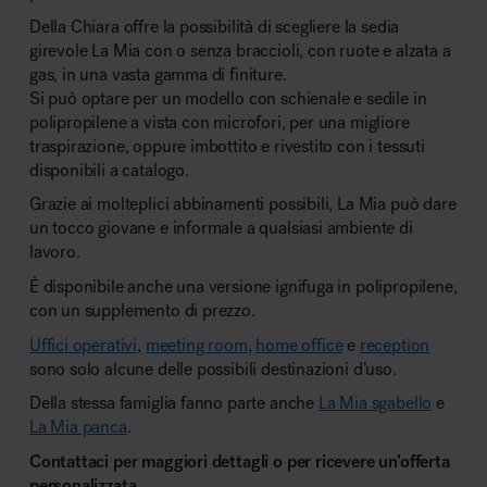
Della Chiara offre la possibilità di scegliere la sedia
girevole La Mia con o senza braccioli, con ruote e alzata a
gas, in una vasta gamma di finiture.
Si può optare per un modello con schienale e sedile in
polipropilene a vista con microfori, per una migliore
traspirazione, oppure imbottito e rivestito con i tessuti
disponibili a catalogo.
Grazie ai molteplici abbinamenti possibili, La Mia può dare
un tocco giovane e informale a qualsiasi ambiente di
lavoro.
È disponibile anche una versione ignifuga in polipropilene,
con un supplemento di prezzo.
Uffici operativi
,
meeting room
,
home office
e
reception
sono solo alcune delle possibili destinazioni d’uso.
Della stessa famiglia fanno parte anche
La Mia sgabello
e
La Mia panca
.
Contattaci per maggiori dettagli o per ricevere un’offerta
personalizzata.