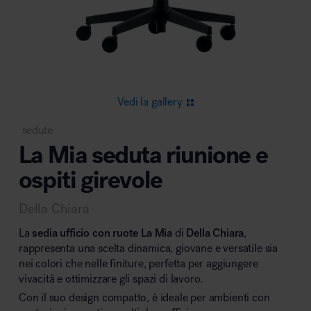
Area riunione e convegni
Vedi la gallery
sedute
La Mia seduta riunione e
Area lounge e attesa
ospiti girevole
Della Chiara
La
sedia ufficio con ruote La Mia
di
Della Chiara
,
rappresenta una scelta dinamica, giovane e versatile sia
nei colori che nelle finiture, perfetta per aggiungere
Area outdoor
vivacità e ottimizzare gli spazi di lavoro.
Con il suo design compatto, è ideale per ambienti con