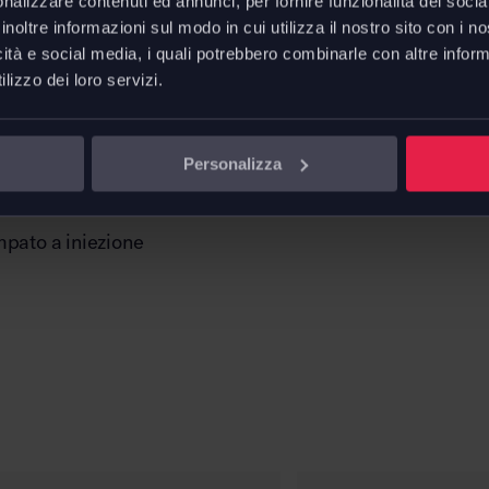
nalizzare contenuti ed annunci, per fornire funzionalità dei socia
ina è la prova che anche
inoltre informazioni sul modo in cui utilizza il nostro sito con i 
icità e social media, i quali potrebbero combinarle con altre inform
onico, se plasmato con
lizzo dei loro servizi.
Personalizza
erniciato
mpato a iniezione