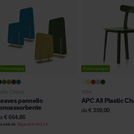
Pronta consegna
Pronta consegna
...
...
ella Chiara
Vitra
Leaves pannello
APC All Plastic Ch
fonoassorbente
da
€
359,00
da
€
664,86
1.108,10
Risparmi
€
443,24