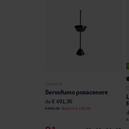
Zanotta
D
Servofumo posacenere
da
€
491,36
€
592,00
Risparmi
€
100,64
€