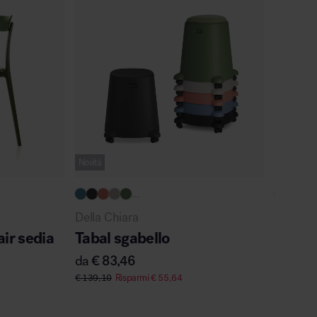
Novità
...
Della Chiara
muuto
air sedia
Tabal sgabello
Fiber 
da
€
83,46
da
€
23
€
139,10
Risparmi
€
55,64
€
272,00