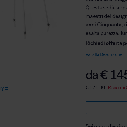
Questa sedia appa
maestri del design
Arredo area reception
anni Cinquanta
, 
esalta purezza, fu
Richiedi offerta p
Vai alla Descrizione
Area break
€
14
da
€
171,00
Risparmi
ry
Area kids
Sei un profession