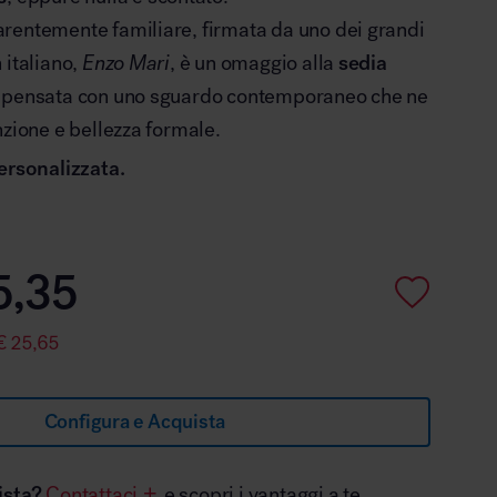
rentemente familiare, firmata da uno dei grandi
 italiano,
Enzo Mari
, è un omaggio alla
sedia
ripensata con uno sguardo contemporaneo che ne
nzione e bellezza formale.
ersonalizzata.
5,35
€
25,65
Configura e Acquista
ista?
Contattaci
e scopri i vantaggi a te