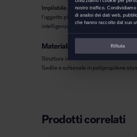
Utilizziamo i cookie per perso
Impilabile
, leggera, funzionale, Mariol
nostro traffico. Condividiamo 
di analisi dei dati web, pubbl
l’oggetto più semplice può diventare ic
che hanno raccolto dal suo uti
intelligenza e poesia.
Materiali
Rifiuta
Struttura in tubo di acciaio cromato o v
Sedile e schienale in polipropilene sta
Prodotti correlati