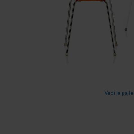
Illuminazione
Area riunione e convegni
Area lounge e attesa
Vedi la galle
MillerKnoll
Area outdoor