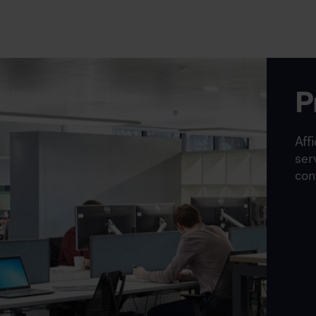
P
Affi
ser
con