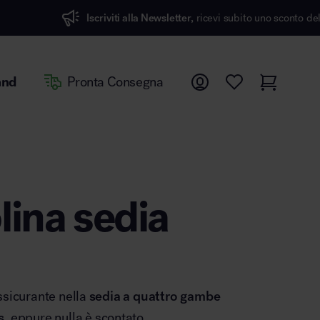
Iscriviti alla Newsletter,
ricevi subito uno sconto del 7%
and
Pronta Consegna
lina sedia
ssicurante nella
sedia a quattro gambe
s
, eppure nulla è scontato.