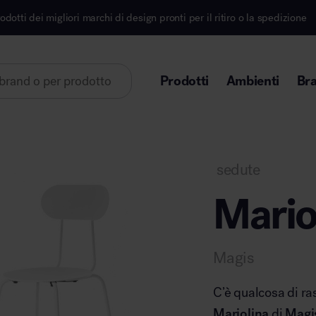
marchi di design pronti per il ritiro o la spedizione
Prodotti
Ambienti
Br
Lorem ipsum dolor sit amet
sedute
Mario
Area direzionale
Magis
C’è qualcosa di ra
Mariolina
di
Magi