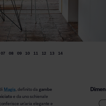
Dimens
di
Magis
, definito da
gambe
niciato
e da uno schienale
conferisce un’aria elegante e