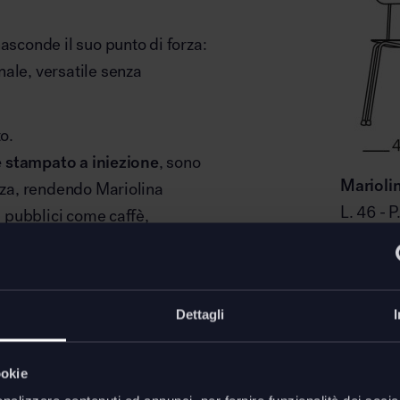
asconde il suo punto di forza:
ale, versatile senza
o.
e stampato a iniezione
, sono
Marioli
enza, rendendo Mariolina
L. 46 - 
i pubblici come caffè,
y
e perfettamente a suo agio in
Downl
0, introduce un aggiornamento
Dettagli
Dettagli
nano in bianco o grigio
i accendono di dettagli beige,
ookie
.