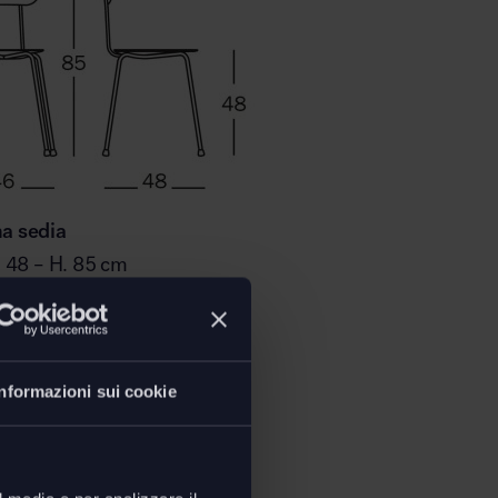
na sedia
P. 48 – H. 85 cm
oad
 sedia Mariolina
(
inglese
)
Informazioni sui cookie