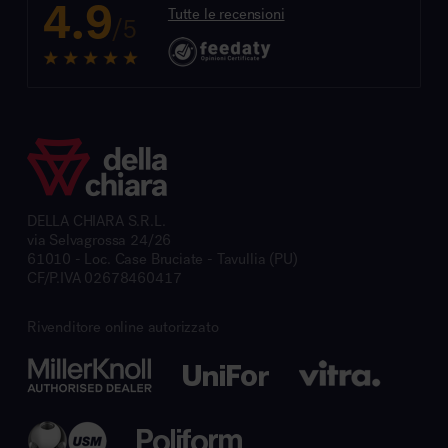
4.9
Tutte le recensioni
/5
DELLA CHIARA S.R.L.
via Selvagrossa 24/26
61010 - Loc. Case Bruciate - Tavullia (PU)
CF/P.IVA 02678460417
Rivenditore online autorizzato