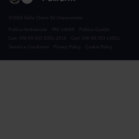
©2026 Della Chiara Srl Unipersonale
Politica Ambientale
PAS 24000
Politica Qualità
Cert. UNI EN ISO 9001:2015
Cert. UNI EN ISO 14001
Termini e Condizioni
Privacy Policy
Cookie Policy