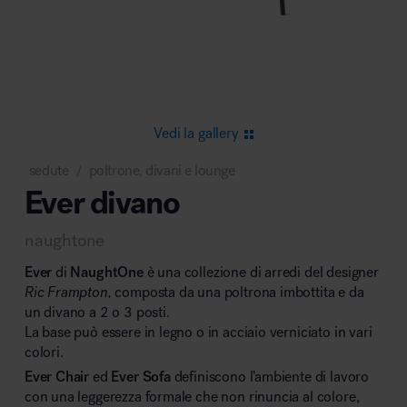
Area riunione e convegni
Vedi la gallery
sedute
poltrone, divani e lounge
/
Ever divano
Area lounge e attesa
naughtone
Ever
di
NaughtOne
è una collezione di arredi del designer
Ric Frampton,
composta da una poltrona imbottita e da
un divano a 2 o 3 posti.
La base può essere in legno o in acciaio verniciato in vari
Area outdoor
colori.
Ever Chair
ed
Ever Sofa
definiscono l’ambiente di lavoro
con una leggerezza formale che non rinuncia al colore,