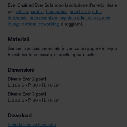
Ever Chair
ed
Ever Sofa
sono la soluzione d’arredo ideale
per:
uffici operativi
,
homeoffice
,
aree break
,
uffici
direzionali
,
area reception
,
angolo studio in casa
,
area
lounge e attesa
,
coworking
e soggiorni.
Materiali
Gambe in acciaio verniciato in vari colori oppure in legno
Rivestimento in tessuto, ecopelle oppure pelle
Dimensioni
Divano Ever 2 posti
L. 169,5 - P. 80 - H. 76 cm
Divano Ever 3 posti
L. 232,5 - P. 80 - H. 76 cm
Download
Scheda tecnica Ever sofa